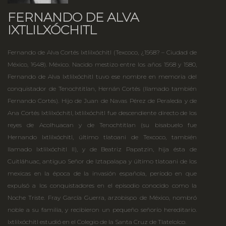
FERNANDO DE ALVA
IXTLILXÓCHITL
Fernando de Alva Cortés Ixtlilxóchitl (Texcoco, ¿1568? – Ciudad de
México, 1648). México. Nacido mestizo entre los años 1568 y 1580,
Fernando de Alva Ixtlilxóchitl tuvo ese nombre en memoria del
conquistador de Tenochtitlan, Hernán Cortés (llamado también
Fernando Cortés). Hijo de Juan de Navas Pérez de Peraleda y de
Ana Cortés Ixtlilxóchitl, Ixtlilxóchitl fue descendiente directo de los
reyes de Acolhuacan y de Tenochtitlan (su bisabuelo fue
Hernando Ixtlilxóchitl, último tlatoani de Texcoco, también
llamado Ixtlilxóchitl II), y de Beatriz Papatzin, hija ésta de
Cuitláhuac, antiguo Señor de Iztapalapa y último tlatoani de los
mexicas en la época de la invasión española, período en que
expulsó a los conquistadores en el episodio conocido como la
Noche Triste. Fray García Guerra, arzobispo de México, nombró
noble a su familia, y recibieron un pequeño señorío hereditario.
Ixtlilxóchitl estudió en el Colegio de la Santa Cruz de Tlatelolco.