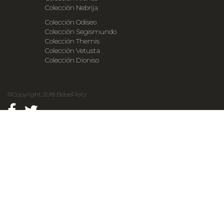
Colección Nebrija
Colección Odiseo
Colección Segismundo
Colección Themis
Colección Vetusta
Colección Dioniso
©Copyright 2018 BebelPlatz