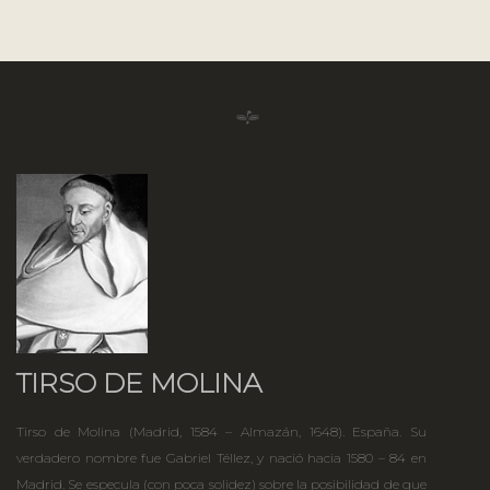
TIRSO DE MOLINA
Tirso de Molina (Madrid, 1584 – Almazán, 1648). España. Su
verdadero nombre fue Gabriel Téllez, y nació hacia 1580 – 84 en
Madrid. Se especula (con poca solidez) sobre la posibilidad de que