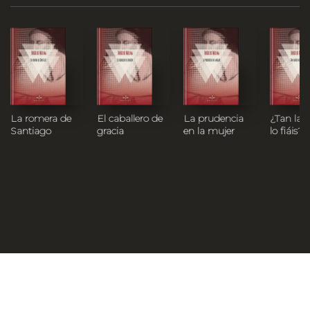
La romera de
El caballero de
La prudencia
¿Tan lar
Santiago
gracia
en la mujer
lo fiáis?