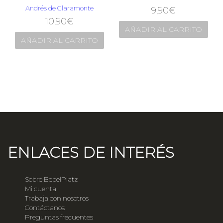
Andrés de Claramonte
9,90
€
10,90
€
AÑADIR AL CARRITO
AÑADIR AL CARRITO
ENLACES DE INTERÉS
Sobre BebelPlatz
Mi cuenta
Trabaja con nosotros
Contáctanos
Preguntas frecuentes