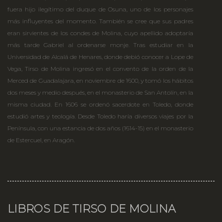
fuera hijo ilegítimo del duque de Osuna, uno de los personajes
más influyentes del momento. También se cree que sus padres
eran sirvientes de los condes de Molina, cuyo apellido adoptaría
más tarde Gabriel al ordenarse monje. Tras estudiar en la
Universidad de Alcalá de Henares, donde debió conocer a Lope de
Vega, Tirso de Molina ingresó en el convento de la orden de la
Merced de Guadalajara, en noviembre de 1600, y tomó los hábitos
dos meses y medio después, en el monasterio de San Antolín, en la
misma ciudad. En 1606 se ordenó sacerdote en Toledo, donde
estudió artes y teología. Desde Toledo haría diversos viajes por la
Península, con una estancia de dos años (1614-15) en el monasterio
de Estercuel, en Aragón.
LIBROS DE TIRSO DE MOLINA