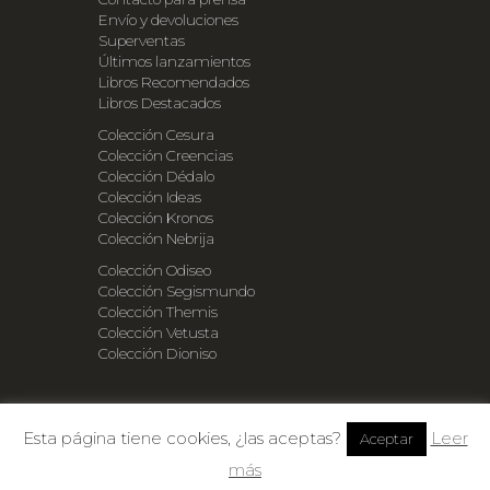
Envío y devoluciones
Superventas
Últimos lanzamientos
Libros Recomendados
Libros Destacados
Colección Cesura
Colección Creencias
Colección Dédalo
Colección Ideas
Colección Kronos
Colección Nebrija
Colección Odiseo
Colección Segismundo
Colección Themis
Colección Vetusta
Colección Dioniso
©Copyright 2018 BebelPlatz
Esta página tiene cookies, ¿las aceptas?
Leer
Aceptar
más