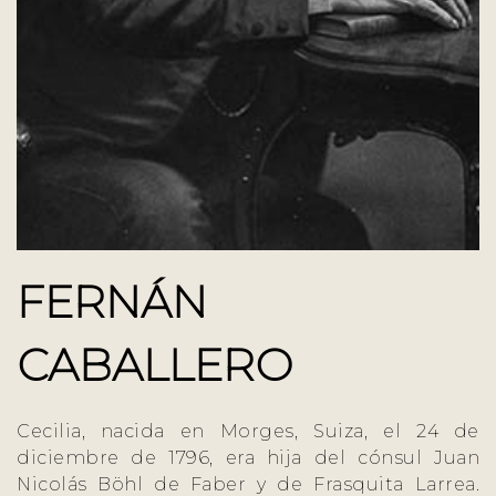
FERNÁN
CABALLERO
Cecilia, nacida en Morges, Suiza, el 24 de
diciembre de 1796, era hija del cónsul Juan
Nicolás Böhl de Faber y de Frasquita Larrea.