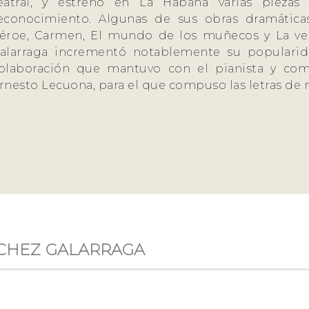
eatral, y estrenó en La Habana varias piezas
econocimiento. Algunas de sus obras dramátic
éroe, Carmen, El mundo de los muñecos y La ver
alarraga incrementó notablemente su popularida
olaboración que mantuvo con el pianista y co
rnesto Lecuona, para el que compuso las letras de
NCHEZ GALARRAGA