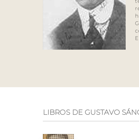
t
r
h
G
c
E
LIBROS DE GUSTAVO SÁ