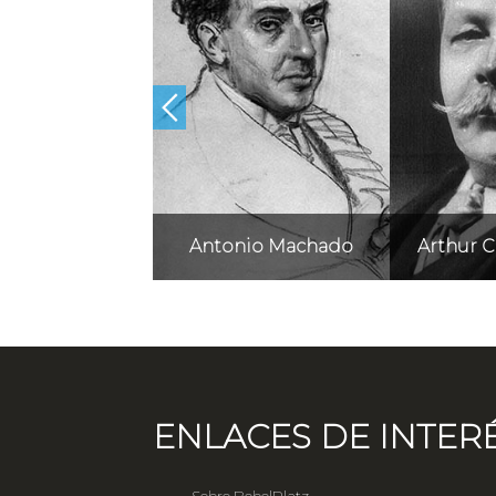
andro Dumas
Antonio Machado
Arthur 
ENLACES DE INTER
Sobre BebelPlatz