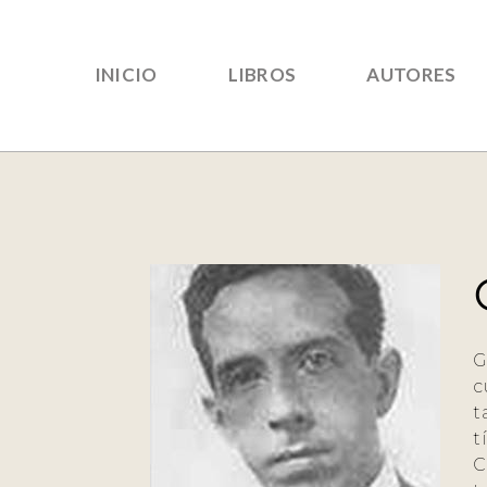
INICIO
LIBROS
AUTORES
G
c
t
t
C