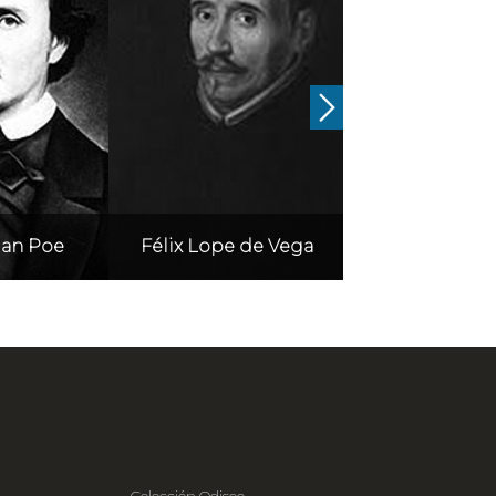
lan Poe
Félix Lope de Vega
Fernando de
Colección Odiseo