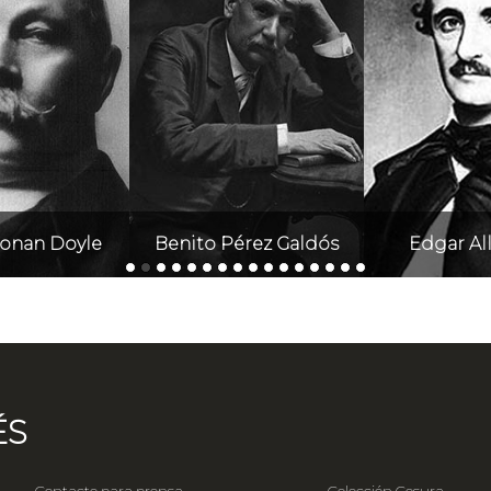
Conan Doyle
Benito Pérez Galdós
Edgar Al
ÉS
Contacto para prensa
Colección Cesura