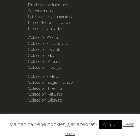
Envío y devoluciones
Superventas
Últimos lanzamientos
Libros Recomendados
Libros Destacados
Colección Cesura
Colección Creencias
Colección Dédalo
Colección Ideas
Colección Kronos
Colección Nebrija
Colección Odiseo
Colección Segismundo
Colección Themis
Colección Vetusta
Colección Dioniso
©Copyright 2018 BebelPlatz
Esta página tiene cookies, ¿las aceptas?
Leer
Aceptar
más