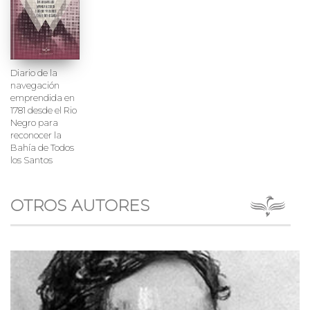
Diario de la
navegación
emprendida en
1781 desde el Rio
Negro para
reconocer la
Bahía de Todos
los Santos
OTROS AUTORES