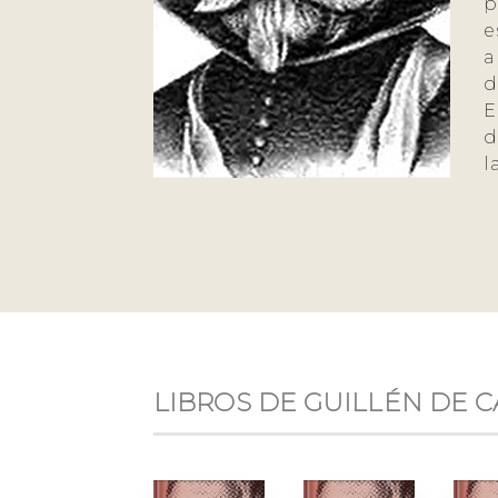
p
e
a
d
E
d
l
LIBROS DE GUILLÉN DE 