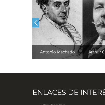
andro Dumas
Antonio Machado
Arthur 
ENLACES DE INTER
Sobre BebelPlatz