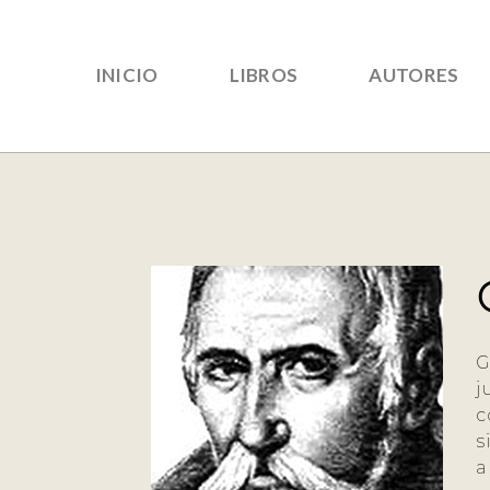
INICIO
LIBROS
AUTORES
G
j
c
s
a