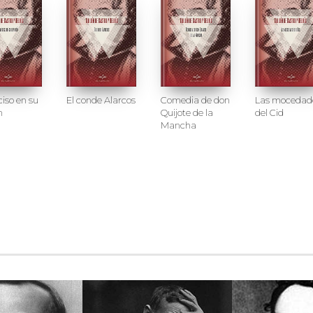
ciso en su
El conde Alarcos
Comedia de don
Las mocedad
n
Quijote de la
del Cid
Mancha