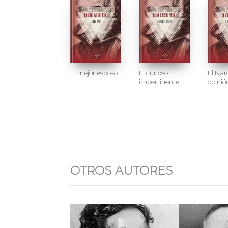
El mejor esposo
El curioso
El Nar
impertinente
opinió
OTROS AUTORES