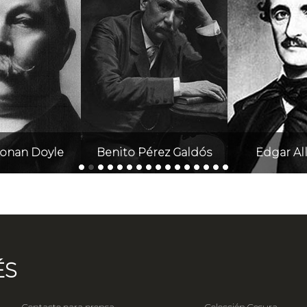
Conan Doyle
Benito Pérez Galdós
Edgar Al
ÉS
Contacto para prensa
Colección Cesura