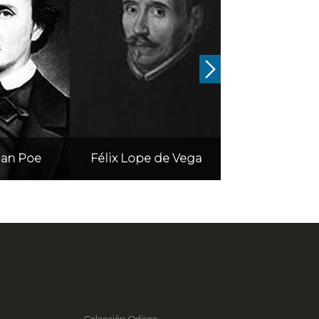
lan Poe
Félix Lope de Vega
Fernando de
Colección Odiseo