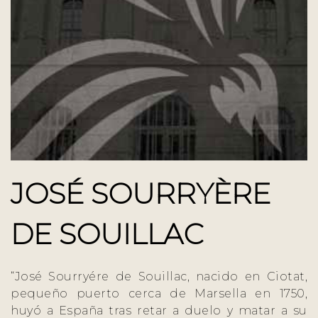
JOSÉ SOURRYÈRE
DE SOUILLAC
“José Sourryére de Souillac, nacido en Ciotat,
pequeño puerto cerca de Marsella en 1750,
huyó a España tras retar a duelo y matar a su