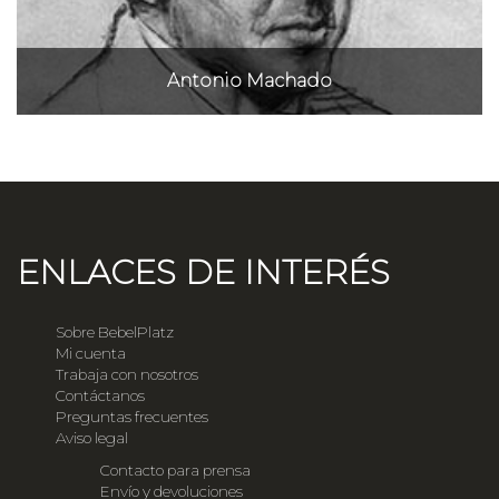
Antonio Machado
ENLACES DE INTERÉS
Sobre BebelPlatz
Mi cuenta
Trabaja con nosotros
Contáctanos
Preguntas frecuentes
Aviso legal
Contacto para prensa
Envío y devoluciones