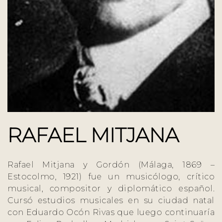
RAFAEL MITJANA
Rafael Mitjana y Gordón (Málaga, 1869 –
Estocolmo, 1921) fue un musicólogo, crítico
musical, compositor y diplomático español.
Cursó estudios musicales en su ciudad natal
con Eduardo Ocón Rivas que luego continuaría