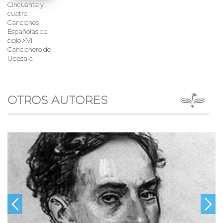
Cincuenta y
cuatro
Canciones
Españolas del
siglo XVI
Cancionero de
Uppsala
OTROS AUTORES