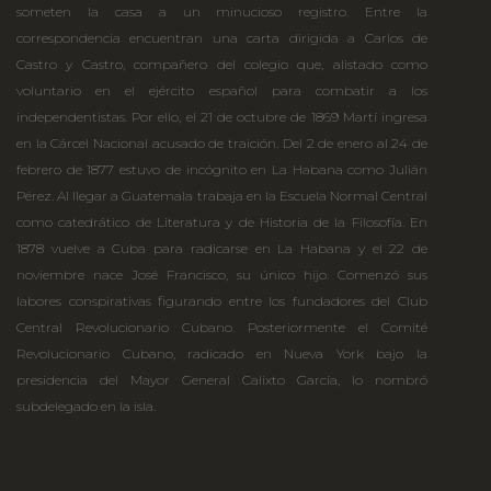
someten la casa a un minucioso registro. Entre la
correspondencia encuentran una carta dirigida a Carlos de
Castro y Castro, compañero del colegio que, alistado como
voluntario en el ejército español para combatir a los
independentistas. Por ello, el 21 de octubre de 1869 Martí ingresa
en la Cárcel Nacional acusado de traición. Del 2 de enero al 24 de
febrero de 1877 estuvo de incógnito en La Habana como Julián
Pérez. Al llegar a Guatemala trabaja en la Escuela Normal Central
como catedrático de Literatura y de Historia de la Filosofía. En
1878 vuelve a Cuba para radicarse en La Habana y el 22 de
noviembre nace José Francisco, su único hijo. Comenzó sus
labores conspirativas figurando entre los fundadores del Club
Central Revolucionario Cubano. Posteriormente el Comité
Revolucionario Cubano, radicado en Nueva York bajo la
presidencia del Mayor General Calixto García, lo nombró
subdelegado en la isla.