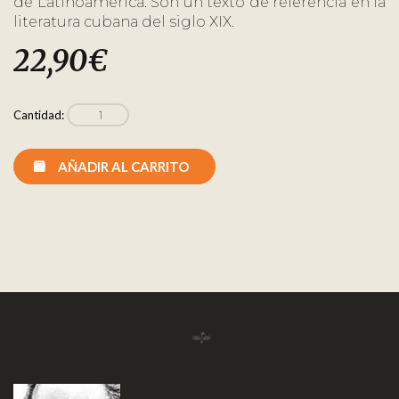
de Latinoamérica. Son un texto de referencia en la
literatura cubana del siglo XIX.
22,90
€
Cantidad:
AÑADIR AL CARRITO