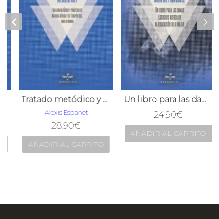
Tratado metódico y práctico de Materia Médica y de Terapéutica, tomo segundo
Un libro para las damas Estudios acerca de la educación de la mujer
Alexis Espanet
24,90
€
28,90
€
AÑADIR AL CARRITO
AÑADIR AL CARRITO