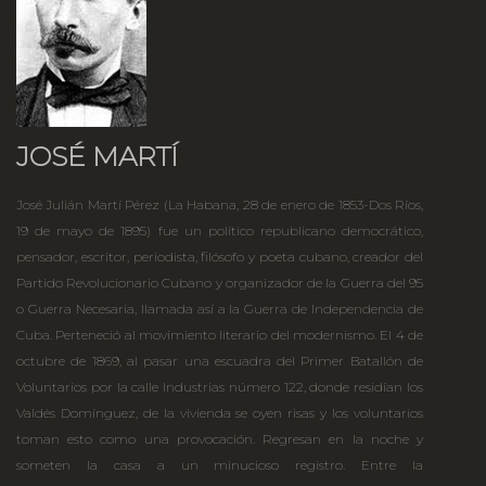
JOSÉ MARTÍ
José Julián Martí Pérez (La Habana, 28 de enero de 1853-Dos Ríos,
19 de mayo de 1895) fue un político republicano democrático,
pensador, escritor, periodista, filósofo y poeta cubano, creador del
Partido Revolucionario Cubano y organizador de la Guerra del 95
o Guerra Necesaria, llamada así a la Guerra de Independencia de
Cuba. Perteneció al movimiento literario del modernismo. El 4 de
octubre de 1869, al pasar una escuadra del Primer Batallón de
Voluntarios por la calle Industrias número 122, donde residían los
Valdés Domínguez, de la vivienda se oyen risas y los voluntarios
toman esto como una provocación. Regresan en la noche y
someten la casa a un minucioso registro. Entre la