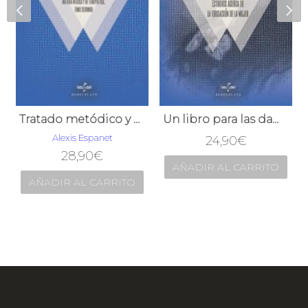
Tratado metódico y práctico de Materia Médica y de Terapéutica, tomo segundo
Un libro para las damas Estudios acerca de la educación de la mujer
Alexis Espanet
24,90
€
28,90
€
AÑADIR AL CARRITO
AÑADIR AL CARRITO