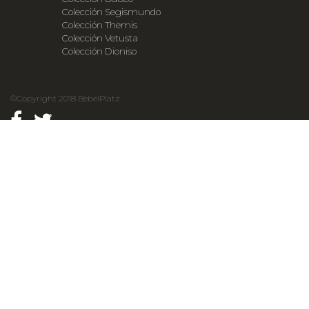
Colección Segismundo
Colección Themis
Colección Vetusta
Colección Dioniso
©Copyright 2018 BebelPlatz