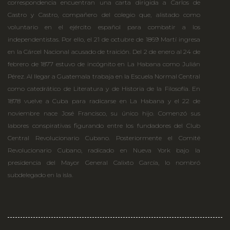
correspondencia encuentran una carta dirigida a Carlos de
Castro y Castro, compañero del colegio que, alistado como
voluntario en el ejército español para combatir a los
independentistas. Por ello, el 21 de octubre de 1869 Martí ingresa
en la Cárcel Nacional acusado de traición. Del 2 de enero al 24 de
febrero de 1877 estuvo de incógnito en La Habana como Julián
Pérez. Al llegar a Guatemala trabaja en la Escuela Normal Central
como catedrático de Literatura y de Historia de la Filosofía. En
1878 vuelve a Cuba para radicarse en La Habana y el 22 de
noviembre nace José Francisco, su único hijo. Comenzó sus
labores conspirativas figurando entre los fundadores del Club
Central Revolucionario Cubano. Posteriormente el Comité
Revolucionario Cubano, radicado en Nueva York bajo la
presidencia del Mayor General Calixto García, lo nombró
subdelegado en la isla.