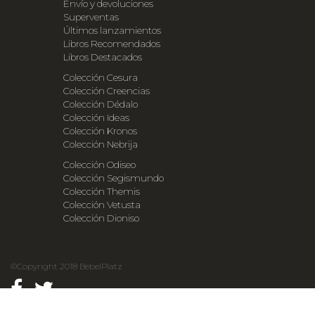
Envío y devoluciones
Superventas
Últimos lanzamientos
Libros Recomendados
Libros Destacados
Colección Cesura
Colección Creencias
Colección Dédalo
Colección Ideas
Colección Kronos
Colección Nebrija
Colección Odiseo
Colección Segismundo
Colección Themis
Colección Vetusta
Colección Dioniso
©Copyright 2018 BebelPlatz