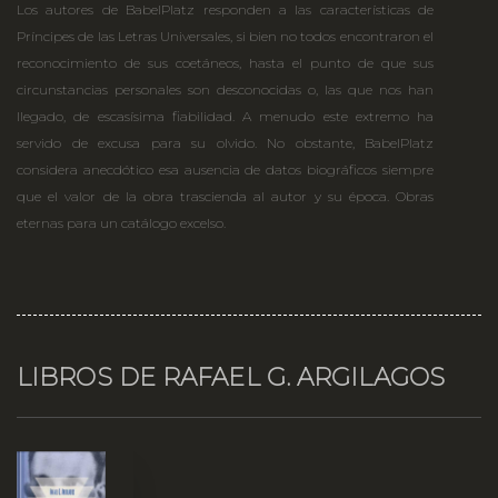
Los autores de BabelPlatz responden a las características de
Príncipes de las Letras Universales, si bien no todos encontraron el
reconocimiento de sus coetáneos, hasta el punto de que sus
circunstancias personales son desconocidas o, las que nos han
llegado, de escasísima fiabilidad. A menudo este extremo ha
servido de excusa para su olvido. No obstante, BabelPlatz
considera anecdótico esa ausencia de datos biográficos siempre
que el valor de la obra trascienda al autor y su época. Obras
eternas para un catálogo excelso.
LIBROS DE RAFAEL G. ARGILAGOS