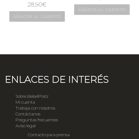
28,90
€
AÑADIR AL CARRITO
AÑADIR AL CARRITO
ENLACES DE INTERÉS
Sobre BebelPlatz
Mi cuenta
Trabaja con nosotros
Contáctanos
Preguntas frecuentes
Aviso legal
Contacto para prensa