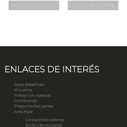
AÑADIR AL CARRITO
AÑADIR AL CARRITO
ENLACES DE INTERÉS
Sobre BebelPlatz
Mi cuenta
Trabaja con nosotros
Contáctanos
Preguntas frecuentes
Aviso legal
Contacto para prensa
Envío y devoluciones