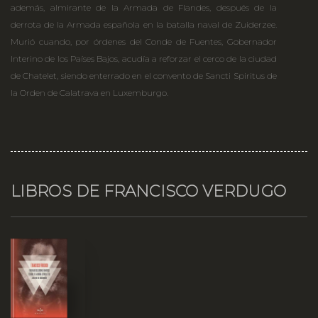
además, almirante de la Armada de Flandes, después de la
derrota de la Armada española en la batalla naval de Zuiderzee.
Murió cuando, por órdenes del Conde de Fuentes, Gobernador
Interino de los Países Bajos, acudía a reforzar el cerco de la ciudad
de Chatelet, siendo enterrado en el convento de Sancti Spiritus de
la Orden de Calatrava en Luxemburgo.
LIBROS DE FRANCISCO VERDUGO