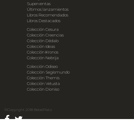
Superventas
Últimos lanzamientos
Libros Recomendados
Libros Destacados
Colección Cesura
Colección Creencias
Colección Dédalo
Colección Ideas
Colección Kronos
Colección Nebrija
Colección Odiseo
Colección Segismundo
Colección Themis
Colección Vetusta
Colección Dioniso
©Copyright 2018 BebelPlatz