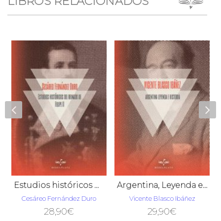
LIBROS RELACIONADOS
Estudios históricos del reinado de Felipe II
Argentina, Leyenda e Historia
Cesáreo Fernández Duro
Vicente Blasco Ibáñez
28,90
€
29,90
€