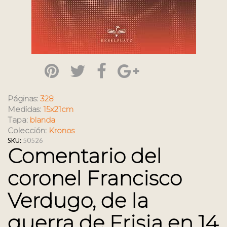
Páginas:
328
Medidas:
15x21cm
Tapa:
blanda
Colección:
Kronos
SKU:
50526
Comentario del
coronel Francisco
Verdugo, de la
guerra de Frisia en 14