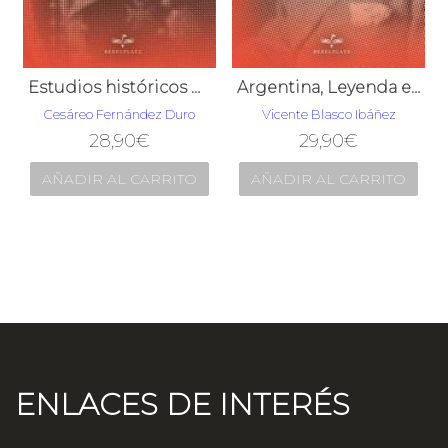
Estudios históricos del reinado de Felipe II
Argentina, Leyenda e Historia
Cesáreo Fernández Duro
Vicente Blasco Ibáñez
28,90
€
29,90
€
AÑADIR AL CARRITO
AÑADIR AL CARRITO
ENLACES DE INTERÉS