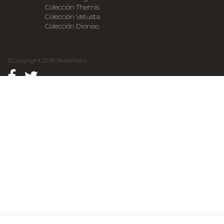
Colección Themis
Colección Vetusta
Colección Dioniso
©Copyright 2018 BebelPlatz