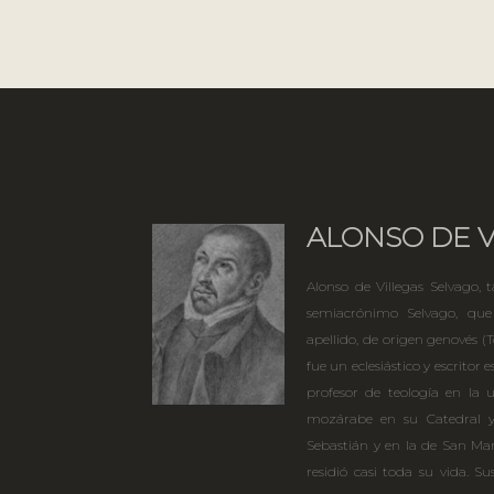
ALONSO DE V
Alonso de Villegas Selvago,
semiacrónimo Selvago, qu
apellido, de origen genovés (To
fue un eclesiástico y escritor
profesor de teología en la u
mozárabe en su Catedral y 
Sebastián y en la de San Ma
residió casi toda su vida. S