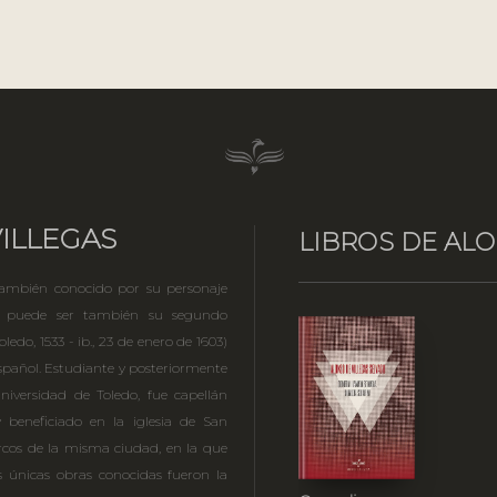
ILLEGAS
LIBROS DE ALO
 también conocido por su personaje
e puede ser también su segundo
ledo, 1533 - ib., 23 de enero de 1603)
 español. Estudiante y posteriormente
niversidad de Toledo, fue capellán
beneficiado en la iglesia de San
rcos de la misma ciudad, en la que
us únicas obras conocidas fueron la