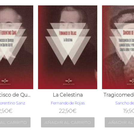
Don Francisco de Quevedo: Drama en Cuatro Actos
La Celestina
lorentino Sanz
Fernando de Rojas
Sancho d
,90
€
22,90
€
19,9
AL CARRITO
AÑADIR AL CARRITO
AÑADIR AL