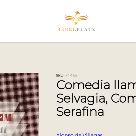
SKU:
51465
Comedia lla
Selvagia, Co
Serafina
Alonso de Villegas