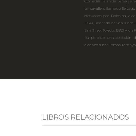
Comedia llamada Selvagia: e
un cavallero llamado Selvago 
efetuados por Dolosina, alca
1554), una Vida de San Isidro
San Tirso (Toledo, 1592) y un
ha perdido una colección d
alcanzó a leer Tomás Tamayo 
LIBROS RELACIONADOS