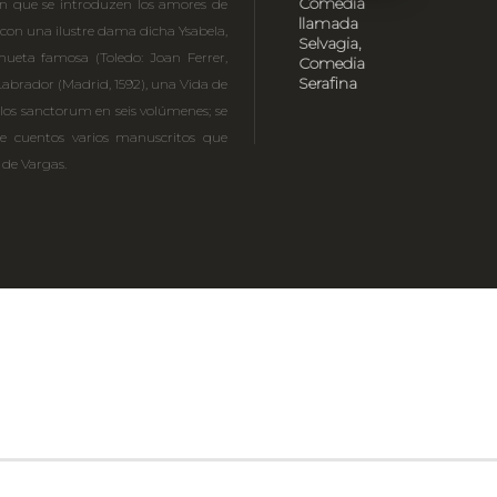
Comedia
n que se introduzen los amores de
llamada
con una ilustre dama dicha Ysabela,
Selvagia,
hueta famosa (Toledo: Joan Ferrer,
Comedia
Serafina
 Labrador (Madrid, 1592), una Vida de
 Flos sanctorum en seis volúmenes; se
e cuentos varios manuscritos que
de Vargas.