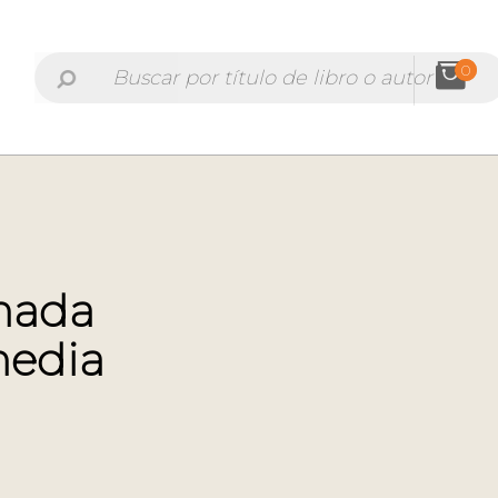
0
mada
media