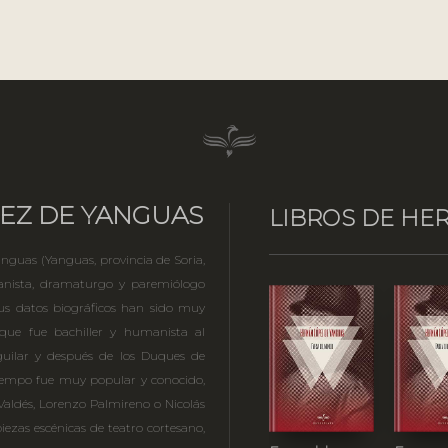
EZ DE YANGUAS
LIBROS DE HE
guas (Yanguas, provincia de Soria,
umanista, dramaturgo y paremiólogo
us datos biográficos han sido muy
 que fue bachiller y humanista al
guilar y después de los Duques de
iempo fue muy popular y conocido,
aldés, Lorenzo Palmireno o Nicolás
piezas escénicas de teatro cortesano,