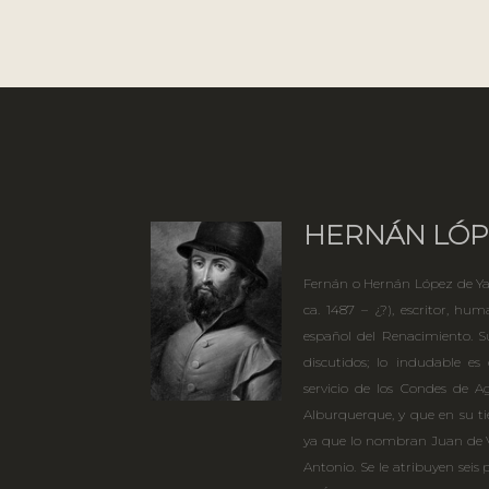
HERNÁN LÓP
Fernán o Hernán López de Yan
ca. 1487 – ¿?), escritor, h
español del Renacimiento. S
discutidos; lo indudable es
servicio de los Condes de A
Alburquerque, y que en su t
ya que lo nombran Juan de V
Antonio. Se le atribuyen seis 