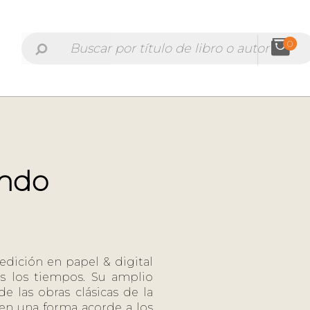
0
undo
 edición en papel & digital
os los tiempos. Su amplio
e las obras clásicas de la
, en una forma acorde a los