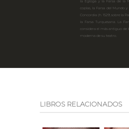
la Égloga y la Farsa de la 
coplas, la Farsa del Mundo y M
Concordia (h. 1529, sobre la 
la Farsa Turquesana. La Far
considera el más antiguo de l
moderna de su teatro.
LIBROS RELACIONADOS