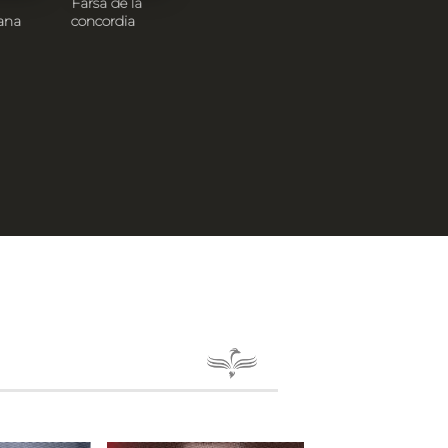
Farsa de la
ana
concordia