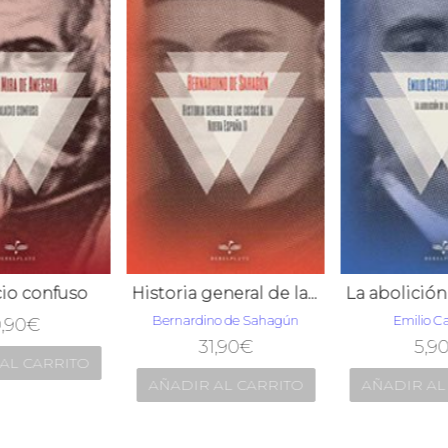
cio confuso
Historia general de las cosas de la Nueva España II
Bernardino de Sahagún
Emilio Ca
,90
€
31,90
€
5,9
AL CARRITO
AÑADIR AL CARRITO
AÑADIR AL