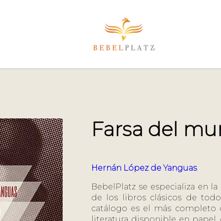
Farsa del m
Hernán López de Yanguas
BebelPlatz se especializa en la
de los libros clásicos de tod
catálogo es el más completo d
literatura disponible en papel