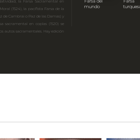
Farsa del
Farsa
Natividad, la Farsa Sacramental en
mundo
turques
oral (1524), la pacifista Farsa de la
Paz de Cambrai o Paz de las Damas) y
sa sacramental en coplas (1520) se
os autos sacramentales. Hay edición