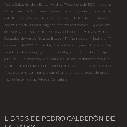
Pedro Calderón de la Barca (Madrid, 17 de enero de 1600 – ibidem,
25 de mayo de 1681) fue un sacerdote católico y escritor español,
caballero de la Orden de Santiago, conocido fundamentalmente
por ser uno de los más insignes literatos barrocos del Siglo de Oro,
en especial por su teatro. Pedro Calderón de la Barca y Barreda
González de Henao Ruiz de Blasco y Riaño nació en Madrid el 17
de enero de 1600. Su padre, Diego Calderón, era hidalgo y fue
secretario del Consejo y Contaduría Mayor de Hacienda de Felipe II
y Felipe III. Se casó con Ana María de Henao, perteneciente a una
familia también de origen noble. Pedro fue el tercero de los cinco
hijos que el matrimonio alcanzó a tener y era, pues, de origen
montañés e hidalgo (Viveda, Cantabria).
LIBROS DE PEDRO CALDERÓN DE