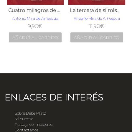
Cuatro milagros de amor
La tercera de sí misma
Antonio Mira de Amescua
Antonio Mira de Amescua
9,90
€
11,90
€
AÑADIR AL CARRITO
AÑADIR AL CARRITO
ENLACES DE INTERÉS
Sobre BebelPlatz
Mi cuenta
Trabaja con nosotros
Contáctanos