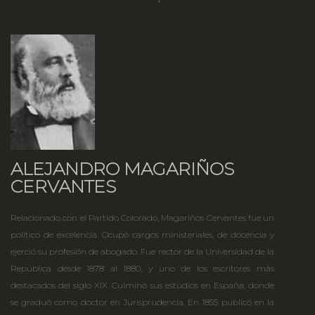
ALEJANDRO MAGARIÑOS
CERVANTES
Relacionado con el Partido Colorado, Magariños Cervantes fue un
político de excelencia. Ocupó cargos ministeriales, de docencia y
ejerció su profesión de abogado. Fue rector de la Universidad de la
República desde 1878 al 1880, y uno de los escritores más
destacados del siglo XIX. Culminó sus estudios en España, donde
se graduó como doctor en Jurisprudencia. En 1855 publicó en la