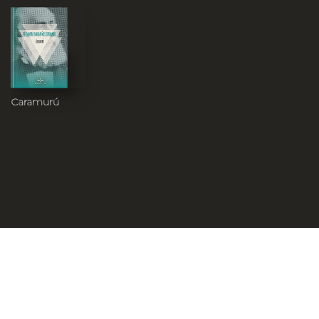
Caramurú