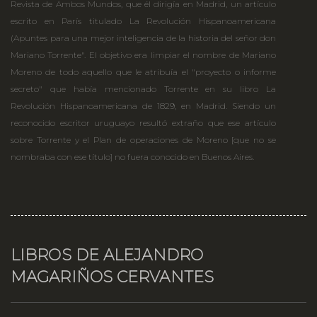
Revista de Ambos Mundos, que él dirigía en Madrid, un artículo
escrito en París titulado La Revolución Hispanoamericana
(Apuntes para una mejor inteligencia de la historia del señor don
Mariano Torrente". El objetivo era limpiar el nombre de Mariano
Moreno de todo aquello que le atribuía el "proyecto o informe
secreto" que había mencionado Torrente en su libro La
Revolución Hispanoamericana de 1829, en Madrid. Siendo un
reconocido escritor uruguayo resultó extraño que ese artículo
sobre Torrente y el Plan de operaciones de Moreno [que no se
nombraba con ese título] no fuera conocido en Buenos Aires.
LIBROS DE ALEJANDRO
MAGARIÑOS CERVANTES