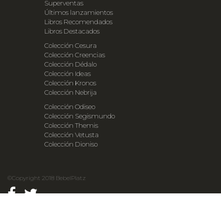
Superventas
Últimos lanzamientos
Libros Recomendados
Libros Destacados
Colección Cesura
Colección Creencias
Colección Dédalo
Colección Ideas
Colección Kronos
Colección Nebrija
Colección Odiseo
Colección Segismundo
Colección Themis
Colección Vetusta
Colección Dioniso
©Copyright 2018 BebelPlatz