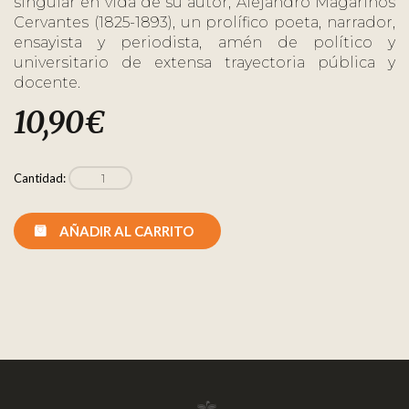
singular en vida de su autor, Alejandro Magariños
Cervantes (1825-1893), un prolífico poeta, narrador,
ensayista y periodista, amén de político y
universitario de extensa trayectoria pública y
docente.
10,90
€
Cantidad:
AÑADIR AL CARRITO