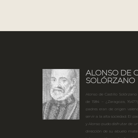
ALONSO DE C
SOLÓRZANO
Alonso de Castillo Solórzano (
de 1584 – ¿Zaragoza, 1647?),
padres eran de origen valen
servir a la alta sociedad. El
y Alonso pudo disfrutar de un
dirección de su abuelo mate