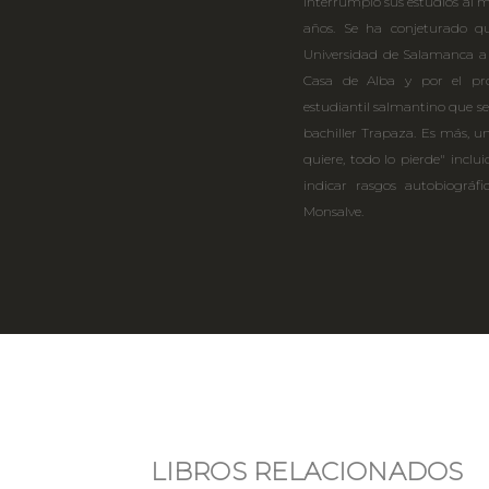
interrumpió sus estudios al 
años. Se ha conjeturado qu
Universidad de Salamanca a c
Casa de Alba y por el pr
estudiantil salmantino que se
bachiller Trapaza. Es más, un
quiere, todo lo pierde" inclu
indicar rasgos autobiográfi
Monsalve.
LIBROS RELACIONADOS