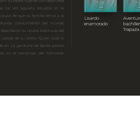
morir su padre cuando contaba trece
e tal vez siguiera estudios en la
ausa de que su familia servía a la
Lisardo
Aventur
ofundo conocimiento del mundo
enamorado
bachiller
Trapaza
 describe en su novela Aventuras del
 pasaje de su relato "Quien todo lo
ido en La garduña de Sevilla parece
cos en el personaje del licenciado