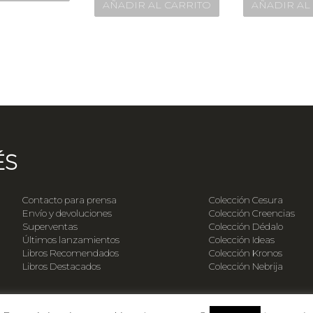
AÑADIR AL CARRITO
AÑADIR AL
ÉS
Contacto para prensa
Colección Cesura
Envío y devoluciones
Colección Creencias
Superventas
Colección Dédalo
Últimos lanzamientos
Colección Ideas
Libros Recomendados
Colección Kronos
Libros Destacados
Colección Nebrija