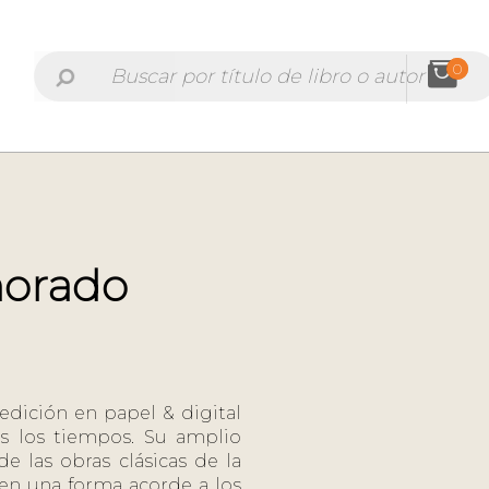
0
morado
 edición en papel & digital
os los tiempos. Su amplio
e las obras clásicas de la
, en una forma acorde a los