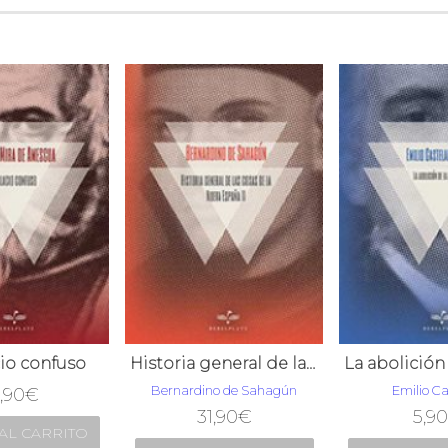
cio confuso
Historia general de las cosas de la Nueva España II
Bernardino de Sahagún
Emilio Ca
,90
€
31,90
€
5,9
AL CARRITO