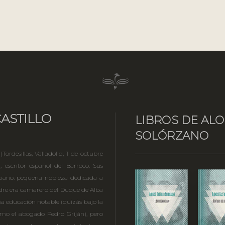
ASTILLO
LIBROS DE ALO
SOLÓRZANO
Tordesillas, Valladolid, 1 de octubre
 escritor español del Barroco. Sus
ciano: pequeña nobleza dedicada a
 padre era camarero del Duque de Alba
a educación notable (quizás bajo la
rno el abogado Pedro Griján), pero