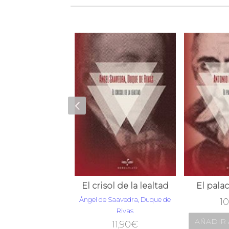
Filosofía antigua poética
El crisol de la lealtad
El pala
o López Pinciano
Ángel de Saavedra, Duque de
10
Rivas
29,90
€
AÑADIR 
11,90
€