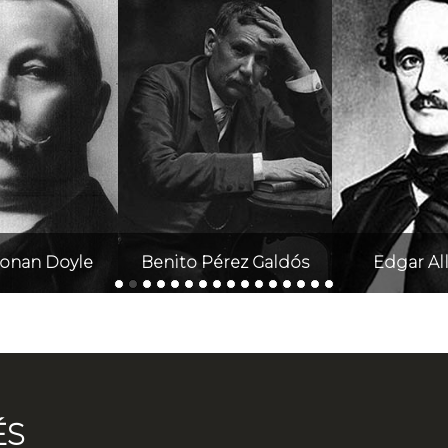
Conan Doyle
Benito Pérez Galdós
Edgar Al
ÉS