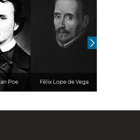
lan Poe
Félix Lope de Vega
Fernando de