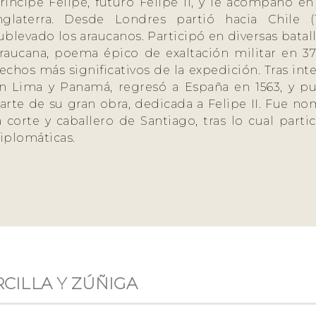
ríncipe Felipe, futuro Felipe II, y le acompañó en
nglaterra. Desde Londres partió hacia Chile 
ublevado los araucanos. Participó en diversas batal
raucana, poema épico de exaltación militar en 37
echos más significativos de la expedición. Tras in
n Lima y Panamá, regresó a España en 1563, y pu
arte de su gran obra, dedicada a Felipe II. Fue 
a corte y caballero de Santiago, tras lo cual parti
iplomáticas.
CILLA Y ZÚÑIGA