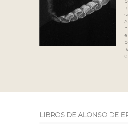
p
I
s
A
h
e
p
l
d
LIBROS DE ALONSO DE ER