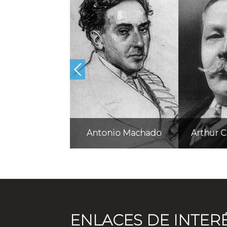
andro Dumas
Antonio Machado
Arthur 
ENLACES DE INTER