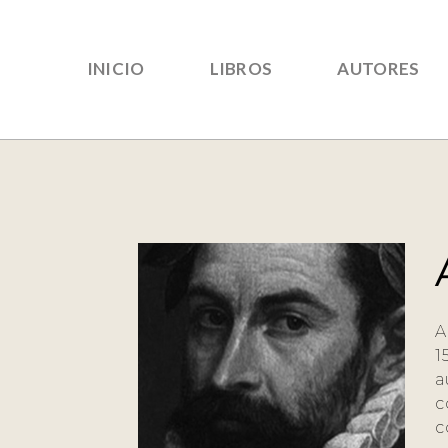
INICIO
LIBROS
AUTORES
A
1
a
c
c