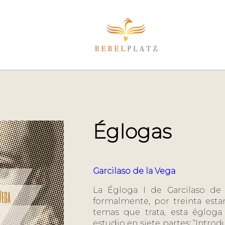
Églogas
Garcilaso de la Vega
La Égloga I de Garcilaso de
formalmente, por treinta esta
temas que trata, esta égloga
estudio en siete partes: “Introd