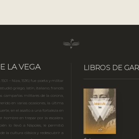
E LA VEGA
LIBROS DE GAR
 1501 – Niza, 1536) fue poeta y militar
estudió griego, latín, italiano, francés
as campañas militares de la corona,
 herido en varias ocasiones, la última
uerte, en el asalto a una fortaleza en
er hombre en trepar por la escalera.
ién lo llevó a Nápoles, le permitió
 la cultura clásica y redescubrir a