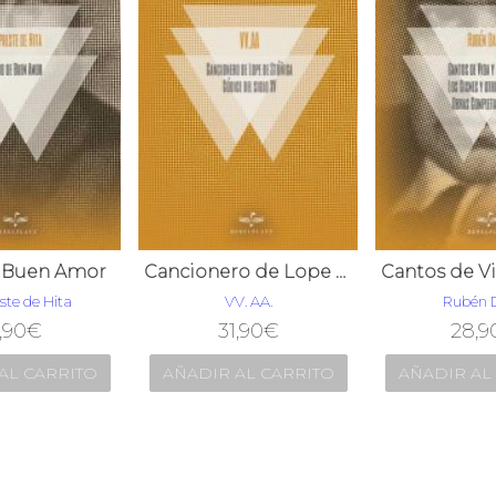
e Buen Amor
Cancionero de Lope de Stúñiga Códice del siglo XV
ste de Hita
VV. AA.
Rubén 
,90
€
31,90
€
28,9
AL CARRITO
AÑADIR AL CARRITO
AÑADIR AL