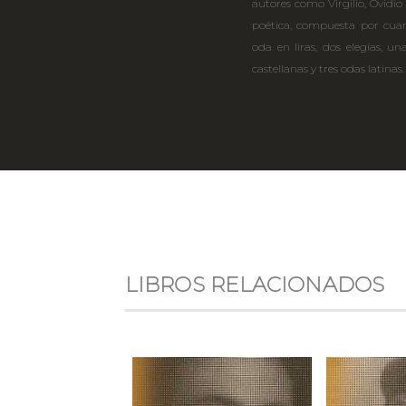
autores como Virgilio, Ovidio
poética, compuesta por cuar
oda en liras, dos elegías, una
castellanas y tres odas latinas.
LIBROS RELACIONADOS