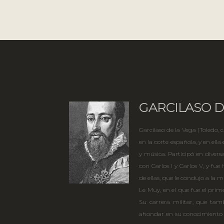
GARCILASO D
Garcilaso de la Vega (Toledo, c.
en la corte española, y en ella 
y música. Participó en divers
con Carlos I y Carlos V, y fue
de ellas, que le condujo a la m
Le Muy, en el que fue el prim
Su carrera militar, que tamb
ahondar en su conocimiento de