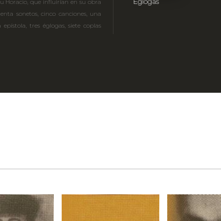
Églogas
 u Horacio, que influirían en su obra
enta sonetos, cinco canciones, una
 epístola, tres églogas, siete coplas