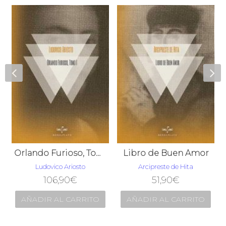
Orlando Furioso, Tomo I
Libro de Buen Amor
Ludovico Ariosto
Arcipreste de Hita
106,90
€
51,90
€
AÑADIR AL CARRITO
AÑADIR AL CARRITO