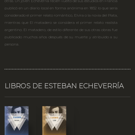
otras. Un joven Echeverría recién vuelto de sus estudios en Francia
publicó en un diario local en forma anónima en 1832 lo que sería
considerado el primer relato romántico, Elvira o la novia del Plata,
mientras que El matadero se considera el primer relato realista
argentino. El matadero, de estilo diferente de sus otras obras fue
publicado muchos años después de su muerte y atribuido a su
persona.
LIBROS DE ESTEBAN ECHEVERRÍA