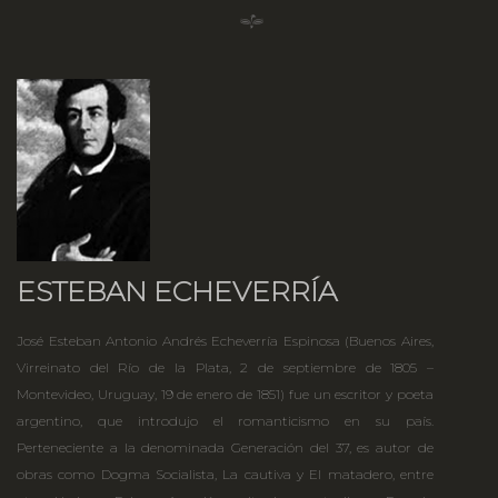
ESTEBAN ECHEVERRÍA
José Esteban Antonio Andrés Echeverría Espinosa (Buenos Aires,
Virreinato del Río de la Plata, 2 de septiembre de 1805 –
Montevideo, Uruguay, 19 de enero de 1851) fue un escritor y poeta
argentino, que introdujo el romanticismo en su país.
Perteneciente a la denominada Generación del 37, es autor de
obras como Dogma Socialista, La cautiva y El matadero, entre