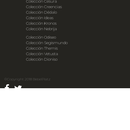
Colección Cesura
Colección Creencias
Colección Dédalo
Colección Ideas
Colección Kronos
Colección Nebrija
Colección Odiseo
Colección Segismundo
Colección Themis
Colección Vetusta
Colección Dioniso
©Copyright 2018 BebelPlatz