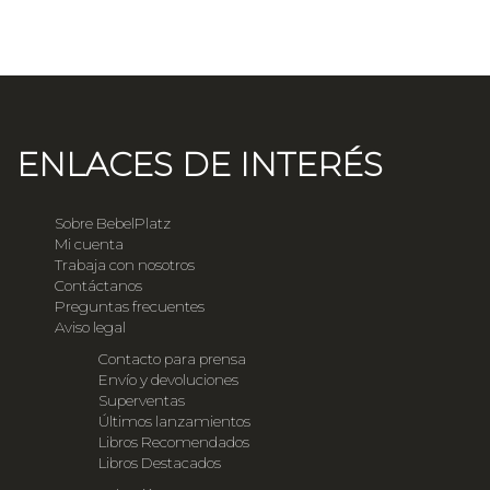
ENLACES DE INTERÉS
Sobre BebelPlatz
Mi cuenta
Trabaja con nosotros
Contáctanos
Preguntas frecuentes
Aviso legal
Contacto para prensa
Envío y devoluciones
Superventas
Últimos lanzamientos
Libros Recomendados
Libros Destacados