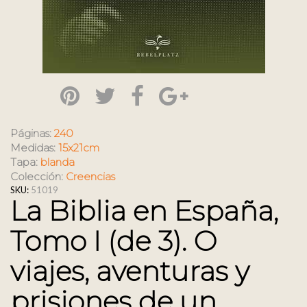
Páginas:
240
Medidas:
15x21cm
Tapa:
blanda
Colección:
Creencias
SKU:
51019
La Biblia en España,
Tomo I (de 3). O
viajes, aventuras y
prisiones de un