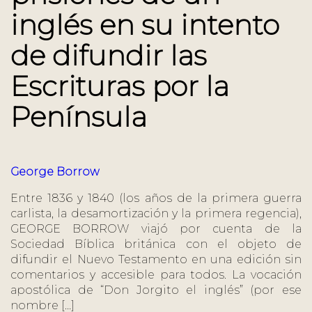
inglés en su intento
de difundir las
Escrituras por la
Península
George Borrow
Entre 1836 y 1840 (los años de la primera guerra
carlista, la desamortización y la primera regencia),
GEORGE BORROW viajó por cuenta de la
Sociedad Bíblica británica con el objeto de
difundir el Nuevo Testamento en una edición sin
comentarios y accesible para todos. La vocación
apostólica de “Don Jorgito el inglés” (por ese
nombre […]