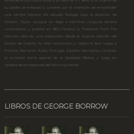
aprendería sus costumbres y su idioma. En 1824, a la muerte de
su padre, se trasladó a Londres con la intención de emprender
una carrera literaria. Allí estudió filología bajo la dirección de
William Taylor, aunque no llegó a terminar ninguna carrera
universitaria, y publicó en 1825 Faustus: a Traslation from the
German, esto es, una traducción desde el original alemán del
Fausto de Goethe. Su afán aventurero y viajero le llevó luego a
Francia, Alemania, Rusia, Portugal, España, Marruecos y Oriente,
al principio como agente de la Sociedad Bíblica, y luego en
calidad de corresponsal del Morning Herald
LIBROS DE GEORGE BORROW