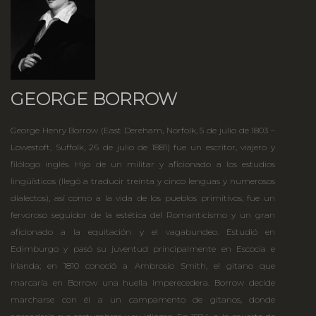
GEORGE BORROW
George Henry Borrow (East Dereham, Norfolk, 5 de julio de 1803 –
Lowestoft, Suffolk, 26 de julio de 1881) fue un escritor, viajero y
filólogo inglés. Hijo de un militar y aficionado a los estudios
lingüísticos (llegó a traducir treinta y cinco lenguas y numerosos
dialectos), así como a la vida de los pueblos primitivos, fue un
fervoroso seguidor de la estética del Romanticismo y un gran
aficionado a la equitación y el vagabundeo. Estudió en
Edimburgo y pasó su juventud principalmente en Escocia e
Irlanda; en 1810 conoció a Ambrosio Smith, el gitano que
marcaría en Borrow una huella imperecedera. Borrow decide
marcharse con él a un campamento de gitanos, donde