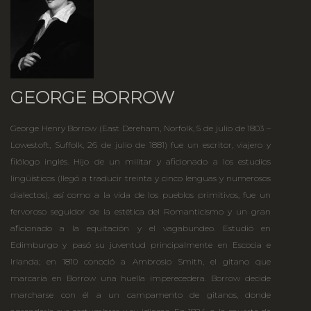
GEORGE BORROW
George Henry Borrow (East Dereham, Norfolk, 5 de julio de 1803 –
Lowestoft, Suffolk, 26 de julio de 1881) fue un escritor, viajero y
filólogo inglés. Hijo de un militar y aficionado a los estudios
lingüísticos (llegó a traducir treinta y cinco lenguas y numerosos
dialectos), así como a la vida de los pueblos primitivos, fue un
fervoroso seguidor de la estética del Romanticismo y un gran
aficionado a la equitación y el vagabundeo. Estudió en
Edimburgo y pasó su juventud principalmente en Escocia e
Irlanda; en 1810 conoció a Ambrosio Smith, el gitano que
marcaría en Borrow una huella imperecedera. Borrow decide
marcharse con él a un campamento de gitanos, donde