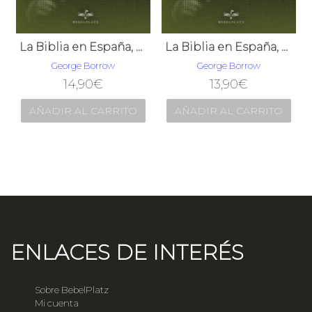
La Biblia en España, Tomo I (de 3). O viajes, aventuras y prisiones de un inglés en su intento de difundir las Escrituras por la Península
La Biblia en España, Tomo II (de 3). O viajes, aventuras y prisiones de un inglés en su intento de difundir las Escrituras por la Península
George Borrow
George Borrow
14,90
€
13,90
€
AÑADIR AL CARRITO
AÑADIR AL CARRITO
ENLACES DE INTERÉS
Sobre BebelPlatz
Mi cuenta