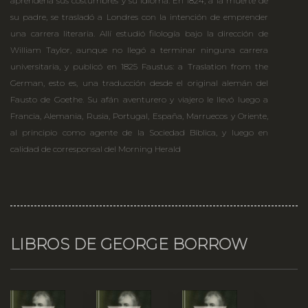
aprendería sus costumbres y su idioma. En 1824, a la muerte de
su padre, se trasladó a Londres con la intención de emprender
una carrera literaria. Allí estudió filología bajo la dirección de
William Taylor, aunque no llegó a terminar ninguna carrera
universitaria, y publicó en 1825 Faustus: a Traslation from the
German, esto es, una traducción desde el original alemán del
Fausto de Goethe. Su afán aventurero y viajero le llevó luego a
Francia, Alemania, Rusia, Portugal, España, Marruecos y Oriente,
al principio como agente de la Sociedad Bíblica, y luego en
calidad de corresponsal del Morning Herald
LIBROS DE GEORGE BORROW