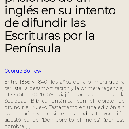
inglés en su intento
de difundir las
Escrituras por la
Península
George Borrow
Entre 1836 y 1840 (los años de la primera guerra
carlista, la desamortización y la primera regencia),
GEORGE BORROW viajó por cuenta de la
Sociedad Bíblica británica con el objeto de
difundir el Nuevo Testamento en una edición sin
comentarios y accesible para todos. La vocación
apostólica de “Don Jorgito el inglés” (por ese
nombre […]