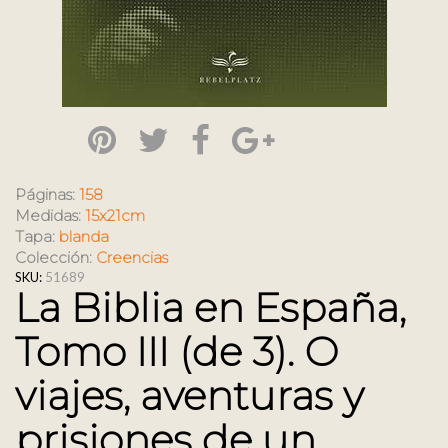
Páginas:
158
Medidas:
15x21cm
Tapa:
blanda
Colección:
Creencias
SKU:
51689
La Biblia en España,
Tomo III (de 3). O
viajes, aventuras y
prisiones de un