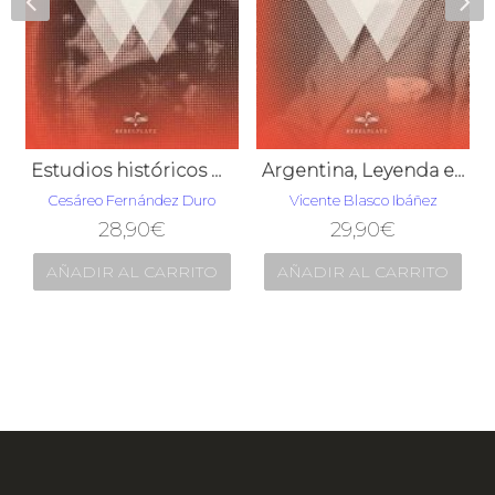
Estudios históricos del reinado de Felipe II
Argentina, Leyenda e Historia
Cesáreo Fernández Duro
Vicente Blasco Ibáñez
28,90
€
29,90
€
AÑADIR AL CARRITO
AÑADIR AL CARRITO