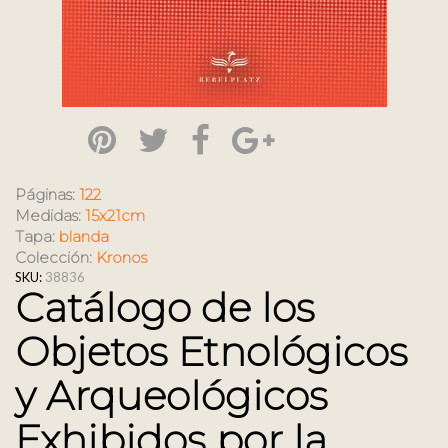
Páginas:
122
Medidas:
15x21cm
Tapa:
blanda
Colección:
Kronos
SKU:
38836
Catálogo de los
Objetos Etnológicos
y Arqueológicos
Exhibidos por la