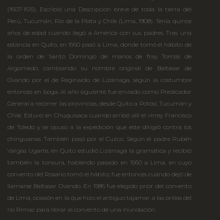
(1607-1615). Escribió una Descripción breve de toda la tierra del
Perú, Tucumán, Río de la Plata y Chile (Lima, 1908). Tenía quince
años de edad cuando llegó a América con sus padres. Tras una
estancia en Quito, en 1560 pasó a Lima, donde tomó el hábito de
la orden de Santo Domingo de manos de fray Tomás de
Argomedo, cambiando su nombre original de Baltasar de
Ovando por el de Reginaldo de Lizárraga, según la costumbre
entonces en boga. Al año siguiente fue enviado como Predicador
General a recorrer las provincias, desde Quito a Potosí, Tucumán y
Chile. Estuvo en Chuquisaca cuando arribó allí el virrey Francisco
de Toledo y se opuso a la expedición que éste dirigió contra los
chiriguanas. También pasó por el Cuzco. Según el padre Rubén
Vargas Ugarte, en Quito estudió Lizárraga la gramática y recibió
también la tonsura, habiendo pasado en 1560 a Lima, en cuyo
convento del Rosario tomó el hábito; fue entonces cuando dejó de
llamarse Baltasar Ovando. En 1586 fue elegido prior del convento
de Lima, ocasión en la que hizo el antiguo tajamar a las orillas del
río Rímac para librar al convento de una inundación.