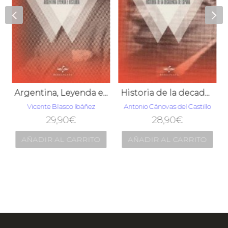
Argentina, Leyenda e Historia
Historia de la decadencia de España
Vicente Blasco Ibáñez
Antonio Cánovas del Castillo
29,90
€
28,90
€
AÑADIR AL CARRITO
AÑADIR AL CARRITO