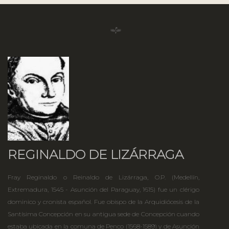
REGINALDO DE LIZÁRRAGA
Fray Reginaldo o Reinaldo de Lizárraga, O.P. (Medellín,
Extremadura, 1545 - Asunción del Paraguay, 1615) fue un clérigo
dominico y cronista español. Fue obispo de la Arquidiócesis de la
Santísima Concepción en su antigua sede de Concepción cuando
estaba ubicada en la comuna de Penco (1568-1589) y de Asunción