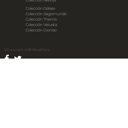
Colección Odiseo
Colección Segismundo
Colección Themis
Colección Vetusta
Colección Dioniso
©Copyright 2018 BebelPlatz