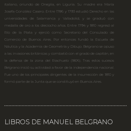
italiano, oriundo de Oneglia, en Liguria. Su madre era María
Josefa González Casero. Entre 1786 y 1793 estudió Derecho en las
universidades de Salamanca y Valladolid, y se graduó con
medalla de oro a los dieciocho años. Entre 1794 y 1810 regresó al
Río de la Plata y ejerció como Secretario del Consulado de
Comercio de Buenos Aires. Por entonces fundó la Escuela de
Náutica y la Academia de Geometría y Dibujo. Belgrano se opuso
a las invasiones británicas y combatió con el grado de capitán, en
la defensa de la zona del Riachuelo (1806). Tras estos sucesos
Belgrano inició su actividad a favor de la independencia nacional.
Fue uno de los principales dirigentes de la insurrección de 1810 y
formó parte de la Junta que se constituyó en Buenos Aires.
LIBROS DE MANUEL BELGRANO