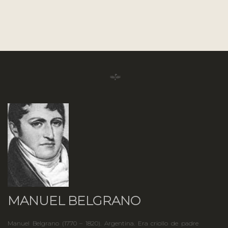
MANUEL BELGRANO
Manuel Belgrano (1770 – 1820). Argentina. Era criollo de padre