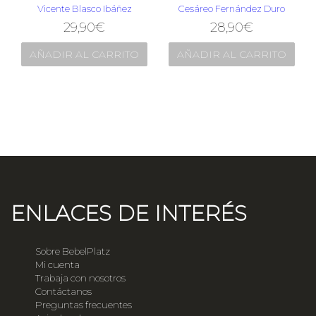
Vicente Blasco Ibáñez
Cesáreo Fernández Duro
29,90
€
28,90
€
AÑADIR AL CARRITO
AÑADIR AL CARRITO
ENLACES DE INTERÉS
Sobre BebelPlatz
Mi cuenta
Trabaja con nosotros
Contáctanos
Preguntas frecuentes