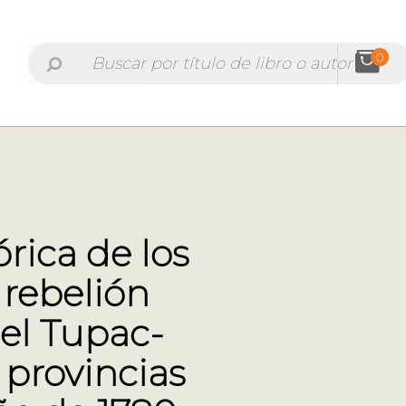
0
órica de los
 rebelión
el Tupac-
 provincias