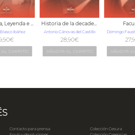
Argentina, Leyenda e Historia
Historia de la decadencia de España
Facu
Blasco Ibáñez
Antonio Cánovas del Castillo
Domingo Fausti
,90
€
28,90
€
27,9
AL CARRITO
AÑADIR AL CARRITO
AÑADIR AL
ÉS
Contacto para prensa
Colección Cesura
Envío y devoluciones
Colección Creencias