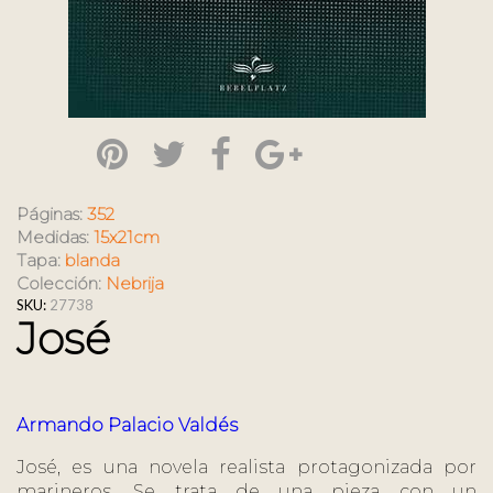
Páginas:
352
Medidas:
15x21cm
Tapa:
blanda
Colección:
Nebrija
SKU:
27738
José
Armando Palacio Valdés
José, es una novela realista protagonizada por
marineros. Se trata de una pieza con un