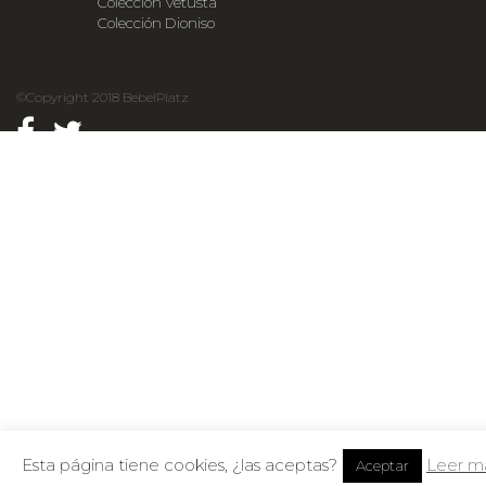
Colección Vetusta
Colección Dioniso
©Copyright 2018 BebelPlatz
Esta página tiene cookies, ¿las aceptas?
Leer m
Aceptar