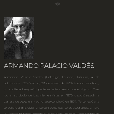
ARMANDO PALACIO VALDÉS
Armando Palacio Valdés (Entralgo, Laviana, Asturias, 4 de
octubre de 1853-Madrid, 29 de enero de 1938) fue un escritor y
crítico literario español, perteneciente al realismo del siglo xix. Tras
lograr su título de bachiller en Artes en 1870, decidió seguir la
carrera de Leyes en Madrid, que concluyó en 1874. Perteneció a la
tertulia del Bilis club junto con otros escritores asturianos. Dirigió
la Revista Europea, donde publicó artículos que luego reunió en