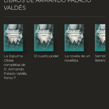
LIBROS DE ARMANDO PALACIO
VALDÉS
La Espuma
El cuarto poder
La novela de un
Semblan
Obras
novelista
literarias
completas de
D. Armando
Palacio Valdés,
Tomo 7