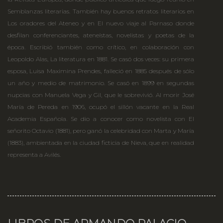
Semblanzas literarias. También hay buenos retratos literarios en
Los oradores del Ateneo y en El nuevo viaje al Parnaso donde
desfilan conferenciantes, ateneístas, novelistas y poetas de la
época. Escribió también como crítico, en colaboración con
Leopoldo Alas, La literatura en 1881. Se casó dos veces: su primera
esposa, Luisa Maximina Prendes, falleció en 1885 después de sólo
un año y medio de matrimonio. Se casó en 1899 en segundas
nupcias con Manuela Vega y Gil, que le sobrevivió. Al morir José
María de Pereda en 1906, ocupó el sillón vacante en la Real
Academia Española. Se dio a conocer como novelista con El
señorito Octavio (1881), pero ganó la celebridad con Marta y María
(1883), ambientada en la ciudad ficticia de Nieva, que en realidad
representa a Avilés.