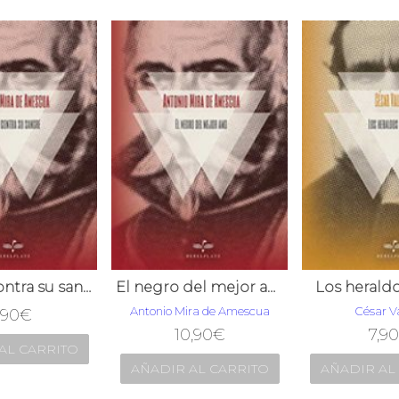
Obligar contra su sangre
El negro del mejor amo
Los herald
Antonio Mira de Amescua
César Va
,90
€
10,90
€
7,90
AL CARRITO
AÑADIR AL CARRITO
AÑADIR AL