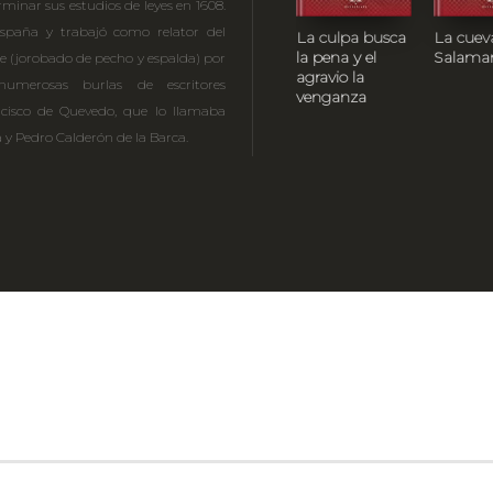
rminar sus estudios de leyes en 1608.
España y trabajó como relator del
La culpa busca
La cuev
la pena y el
Salama
e (jorobado de pecho y espalda) por
agravio la
merosas burlas de escritores
venganza
isco de Quevedo, que lo llamaba
ga y Pedro Calderón de la Barca.