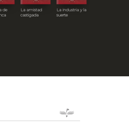
a de
La amistad
La industria y la
La crueldad por
nca
castigada
suerte
el honor