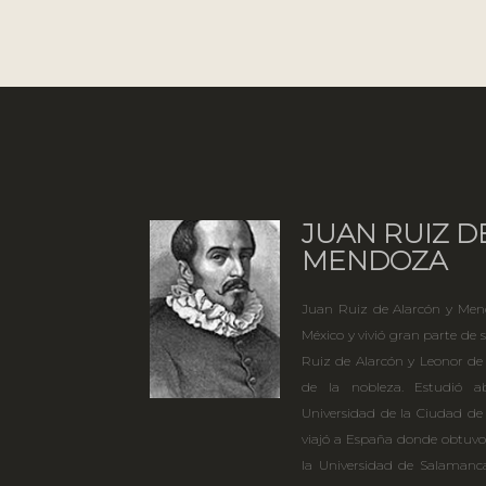
JUAN RUIZ D
MENDOZA
Juan Ruiz de Alarcón y Mendo
México y vivió gran parte de 
Ruiz de Alarcón y Leonor d
de la nobleza. Estudió a
Universidad de la Ciudad de 
viajó a España donde obtuvo e
la Universidad de Salamanca