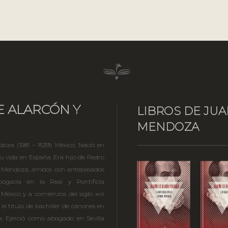
E ALARCÓN Y
LIBROS DE JUA
MENDOZA
za (1581 – 1639). México. Nació en
su vida en España. Era hijo de Pedro
e Mendoza, ambos con antepasados
bogacía en la Real y Pontificia
México y a comienzos del siglo xvii
l título de bachiller de cánones en
. Ejerció como abogado en Sevilla