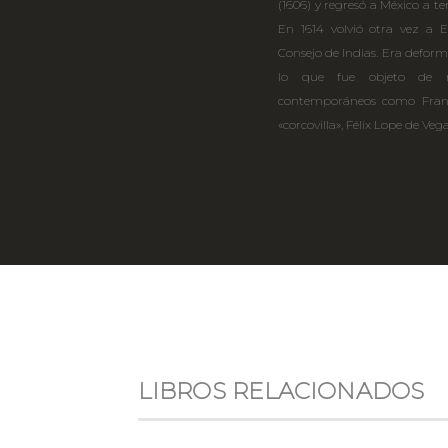
(1606) y regresó a México a te
En 1614 volvió otra vez a 
Consejo de Indias. Era deform
lo que fue objeto de nu
contemporáneos como Franc
«corcovilla», Félix Lope de Ve
LIBROS RELACIONADOS