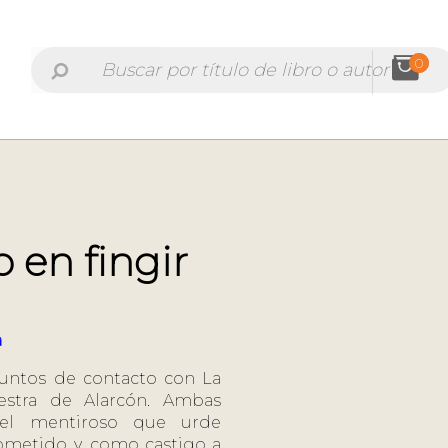
0
 en fingir
a
puntos de contacto con La
estra de Alarcón. Ambas
el mentiroso que urde
ometido y, como castigo a