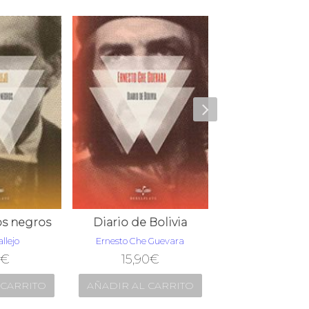
os negros
Diario de Bolivia
llejo
Ernesto Che Guevara
Félix Lope de
€
15,90
€
10,90
€
 CARRITO
AÑADIR AL CARRITO
AÑADIR AL C