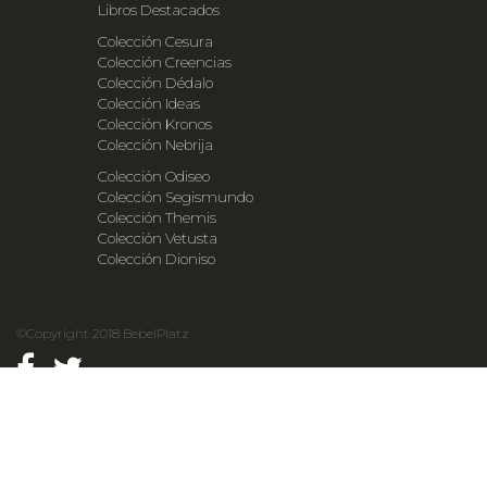
Libros Destacados
Colección Cesura
Colección Creencias
Colección Dédalo
Colección Ideas
Colección Kronos
Colección Nebrija
Colección Odiseo
Colección Segismundo
Colección Themis
Colección Vetusta
Colección Dioniso
©Copyright 2018 BebelPlatz