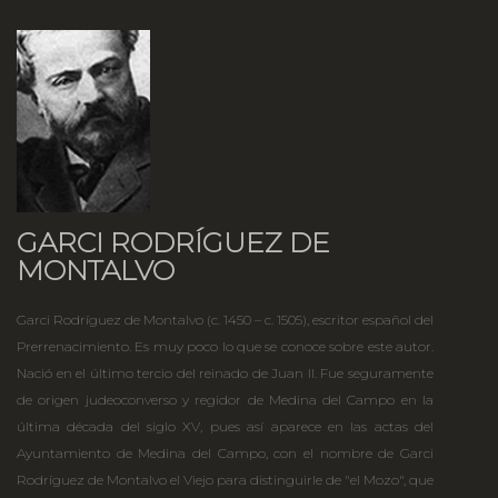
GARCI RODRÍGUEZ DE
MONTALVO
Garci Rodríguez de Montalvo (c. 1450 – c. 1505), escritor español del
Prerrenacimiento. Es muy poco lo que se conoce sobre este autor.
Nació en el último tercio del reinado de Juan II. Fue seguramente
de origen judeoconverso y regidor de Medina del Campo en la
última década del siglo XV, pues así aparece en las actas del
Ayuntamiento de Medina del Campo, con el nombre de Garci
Rodríguez de Montalvo el Viejo para distinguirle de "el Mozo", que