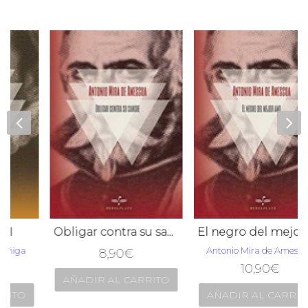
Obligar contra su sangre
El negro del mejor amo
Antonio Mira de Amescua
8,90
€
10,90
€
AÑADIR AL CARRITO
AÑADIR AL CARRITO