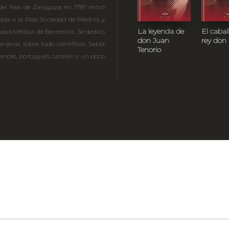
el País de Zaragoza; en 1787 entró
ada a la Real Sociedad de Madrid, y
La leyenda de
El cabal
edad Médica de Barcelona. Se dedicó
don Juan
rey don
njeras, sobre todo científicas. Sabía
Tenorio
, francés, portugués, catalán y un poco