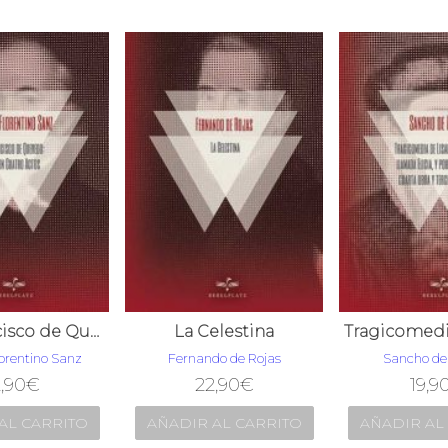
Don Francisco de Quevedo: Drama en Cuatro Actos
La Celestina
lorentino Sanz
Fernando de Rojas
Sancho d
,90
€
22,90
€
19,9
AL CARRITO
AÑADIR AL CARRITO
AÑADIR AL