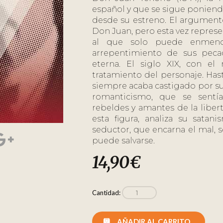
español y que se sigue poniend
desde su estreno. El argument
Don Juan, pero esta vez represen
al que solo puede enmend
arrepentimiento de sus pecad
eterna. El siglo XIX, con el
tratamiento del personaje. H
siempre acaba castigado por sus
romanticismo, que se sentía
rebeldes y amantes de la libert
esta figura, analiza su satan
seductor, que encarna el mal, se
puede salvarse.
14,90
€
Cantidad:
AÑADIR AL CARRITO