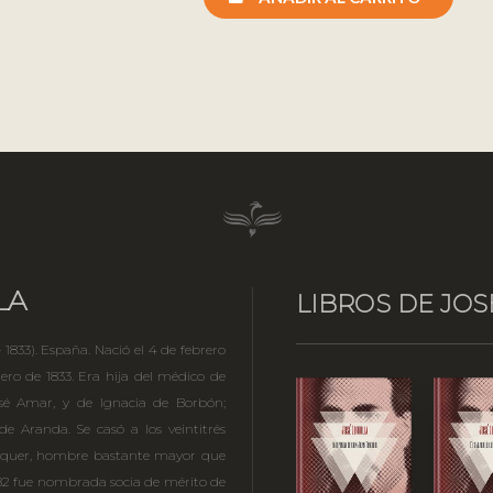
LA
LIBROS DE JOS
1833). España. Nació el 4 de febrero
ero de 1833. Era hija del médico de
sé Amar, y de Ignacia de Borbón;
 Aranda. Se casó a los veintitrés
iquer, hombre bastante mayor que
782 fue nombrada socia de mérito de