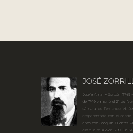
JOSÉ ZORRIL
Josefa Amar y Borbón (1749 – 
de 1749 y murió el 21 de febr
cámara de Fernando VI, Jo
emparentada con el conde de
años con Joaquín Fuentes P
ella que murió en 1798. En 1