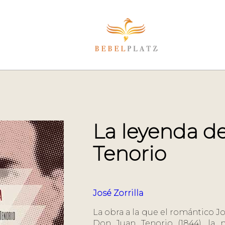
La leyenda d
Tenorio
José Zorrilla
La obra a la que el romántico Jo
Don Juan Tenorio (1844), la 