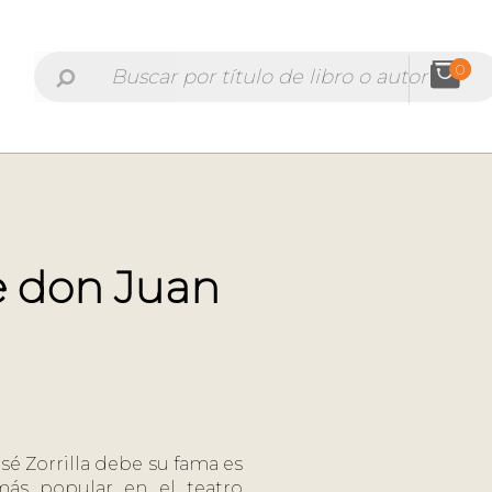
0
e don Juan
sé Zorrilla debe su fama es
más popular en el teatro