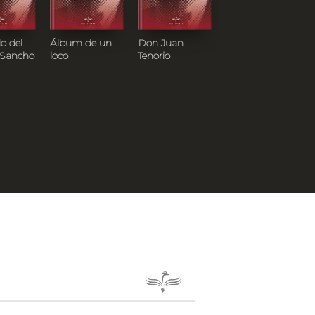
lo del
Álbum de un
Don Juan
Vivir loco y
 Sancho
loco
Tenorio
morir más