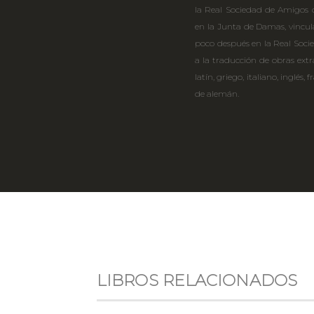
la Real Sociedad de Amigos d
en la Junta de Damas, vincul
poco después en la Real Soci
a la traducción de obras extra
latín, griego, italiano, inglés
de alemán.
LIBROS RELACIONADOS