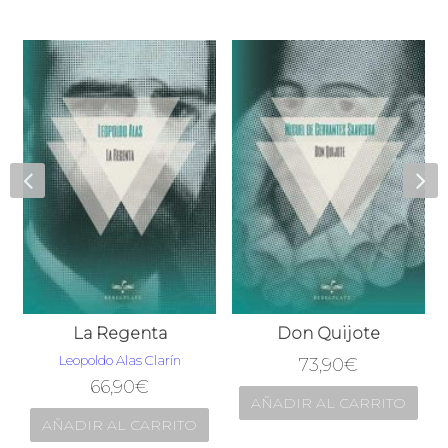
ipe III
La Regenta
Don Quijote
Leopoldo Alas Clarín
73,90
€
66,90
€
AÑADIR AL CARRITO
AÑADIR AL CARRITO