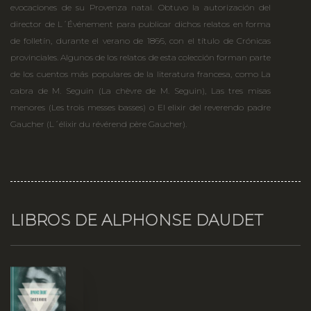
evocaciones de su Provenza natal. Obtuvo la autorización del
director de L´Événement para publicar dichos relatos en forma
de folletín, durante el verano de 1866, con el título de Crónicas
provinciales. Algunos de los relatos de esta colección forman parte
de los cuentos más populares de la literatura francesa, como La
cabra de M. Seguin (La chèvre de M. Seguin), Las tres misas
menores (Les trois messes basses) o El elixir del reverendo padre
Gaucher (L´élixir du révérend père Gaucher).
LIBROS DE ALPHONSE DAUDET