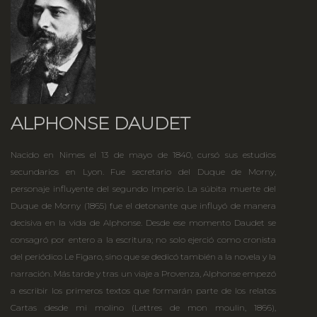
ALPHONSE DAUDET
Nacido en Nimes el 13 de mayo de 1840, cursó sus estudios
secundarios en Lyon. Fue secretario del Duque de Morny,
personaje influyente del segundo Imperio. La súbita muerte del
Duque de Morny (1865) fue el detonante que influyó de manera
decisiva en la vida de Alphonse. Desde ese momento Daudet se
consagró por entero a la escritura; no solo ejerció como cronista
del periódico Le Figaro, sino que se dedicó también a la novela y la
narración. Más tarde y tras un viaje a Provenza, Alphonse empezó
a escribir los primeros textos que formarán parte de los relatos
Cartas desde mi molino (Lettres de mon moulin, 1866),