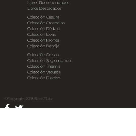
Libros Recomendados
Libros Destacados
Colección Cesura
Colección Creencias
Colección Dédalo
Colección Ideas
Colección Kronos
Colección Nebrija
Colección Odiseo
Colección Segismundo
Colección Themis
Colección Vetusta
Colección Dioniso
©Copyright 2018 BebelPlatz