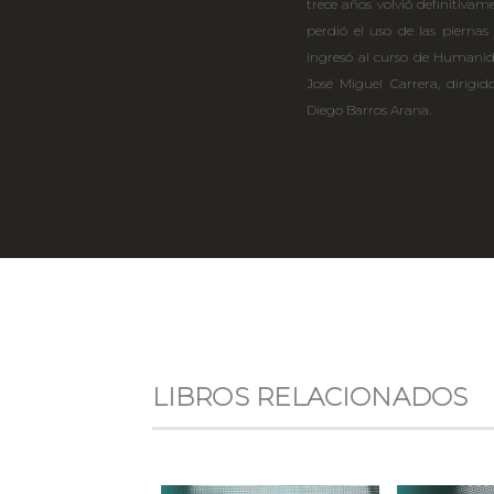
trece años volvió definitivam
perdió el uso de las piernas
ingresó al curso de Humanida
José Miguel Carrera, dirigid
Diego Barros Arana.
LIBROS RELACIONADOS