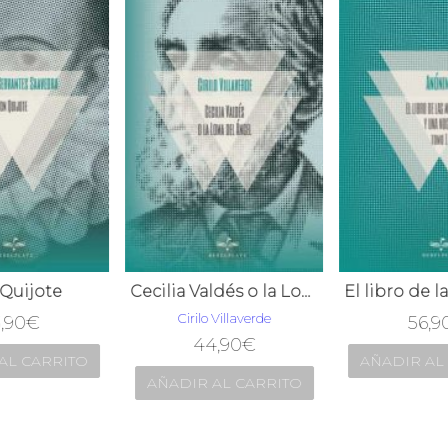
Quijote
Cecilia Valdés o la Loma del Ángel
Cirilo Villaverde
,90
€
56,9
44,90
€
AL CARRITO
AÑADIR AL
AÑADIR AL CARRITO