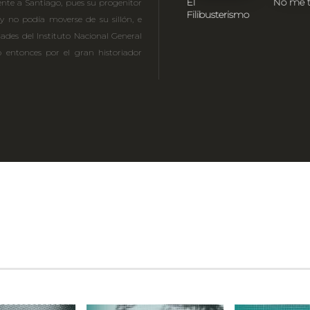
El
No me 
ente a Santiago, pues su progenitor
Filibusterismo
 y no podía moverse de su sillón, e
des del Instituto Nacional General
o entonces por el gran historiador