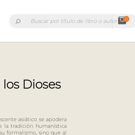
0
 los Dioses
cente asiático se apodera
e la tradición humanística
su formalismo, sino que al