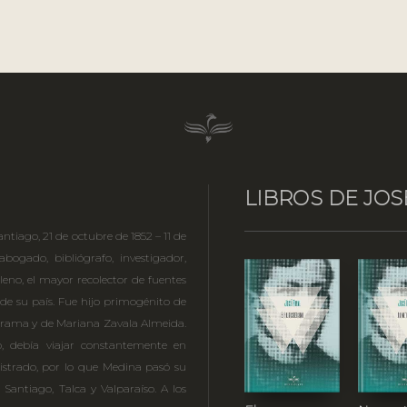
LIBROS DE JOS
ntiago, 21 de octubre de 1852 – 11 de
bogado, bibliógrafo, investigador,
ileno, el mayor recolector de fuentes
a de su país. Fue hijo primogénito de
errama y de Mariana Zavala Almeida.
, debía viajar constantemente en
strado, por lo que Medina pasó su
 Santiago, Talca y Valparaíso. A los