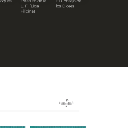
toques
Estatuto de la
El Consejo de
Filipinas Dentro
L. F. (Liga
los Dioses
De Cien Años
Filipina)
(Estudio
Político-Social)