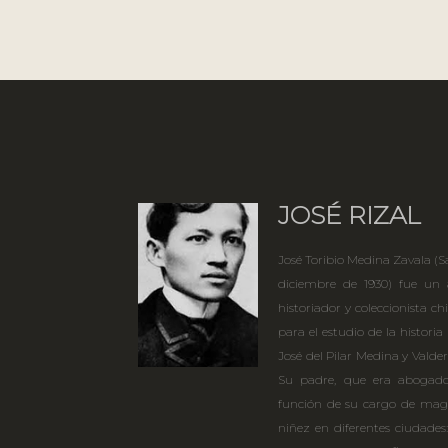
JOSÉ RIZAL
José Toribio Medina Zavala (Sa
diciembre de 1930) fue un a
historiador y coleccionista ch
para el estudio de la histori
José del Pilar Medina y Vald
Su padre, que era abogado
función de su cargo de magi
niñez en diferentes ciudades: