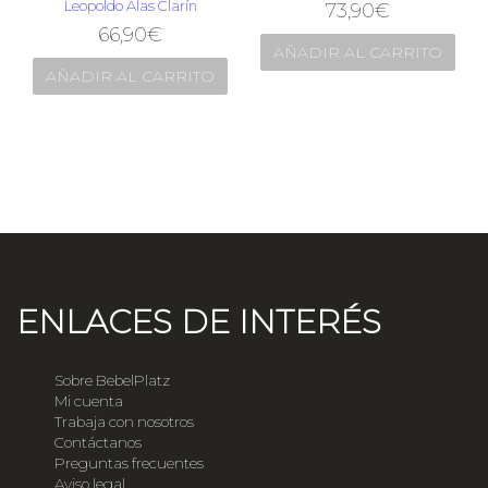
Leopoldo Alas Clarín
73,90
€
66,90
€
AÑADIR AL CARRITO
AÑADIR AL CARRITO
ENLACES DE INTERÉS
Sobre BebelPlatz
Mi cuenta
Trabaja con nosotros
Contáctanos
Preguntas frecuentes
Aviso legal