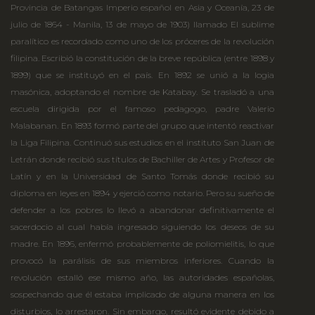
Provincia de Batangas Imperio español en Asia y Oceanía, 23 de
julio de 1864 - Manila, 13 de mayo de 1903) llamado El sublime
paralítico es recordado como uno de los próceres de la revolución
filipina. Escribió la constitución de la breve república (entre 1898 y
1899) que se instituyó en el país. En 1892 se unió a la logia
masónica, adoptando el nombre de Katabay. Se trasladó a una
escuela dirigida por el famoso pedagogo, padre Valerio
Malabanan. En 1893 formó parte del grupo que intentó reactivar
la Liga Filipina. Continuó sus estudios en el instituto San Juan de
Letrán donde recibió sus títulos de Bachiller de Artes y Profesor de
Latín y en la Universidad de Santo Tomás donde recibió su
diploma en leyes en 1894 y ejerció como notario. Pero su sueño de
defender a los pobres lo llevó a abandonar definitivamente el
sacerdocio al cual había ingresado siguiendo los deseos de su
madre. En 1896, enfermó probablemente de poliomielitis, lo que
provocó la parálisis de sus miembros inferiores. Cuando la
revolución estalló ese mismo año, las autoridades españolas,
sospechando que él estaba implicado de alguna manera en los
disturbios, lo arrestaron. Sin embargo, resultó evidente debido a