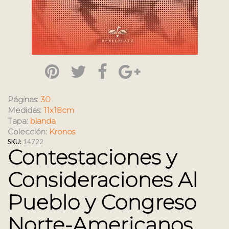
Páginas:
30
Medidas:
11x18cm
Tapa:
blanda
Colección:
Kronos
SKU:
14722
Contestaciones y
Consideraciones Al
Pueblo y Congreso
Norte-Americanos