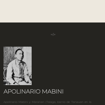
APOLINARIO MABINI
Apolinario Mabini y Maranan (Talaga, barrio de Tanauan en la