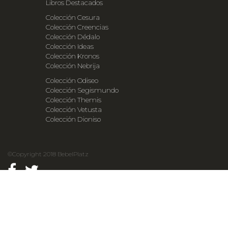
Libros Destacados
Colección Cesura
Colección Creencias
Colección Dédalo
Colección Ideas
Colección Kronos
Colección Nebrija
Colección Odiseo
Colección Segismundo
Colección Themis
Colección Vetusta
Colección Dioniso
©Copyright 2018 BebelPlatz