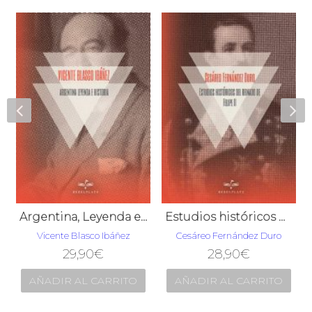
Argentina, Leyenda e Historia
Estudios históricos del reinado de Felipe II
Vicente Blasco Ibáñez
Cesáreo Fernández Duro
29,90
€
28,90
€
AÑADIR AL CARRITO
AÑADIR AL CARRITO