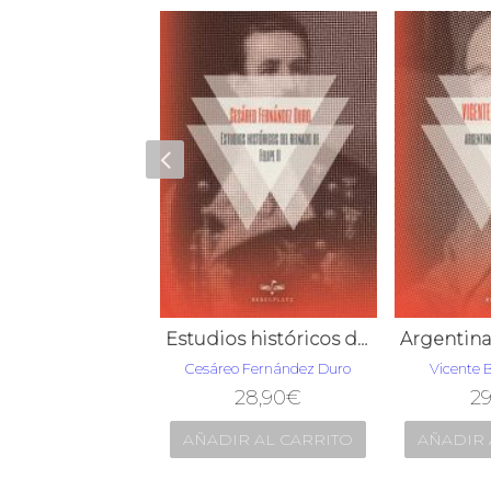
Historia de Venezuela, Tomo II
Estudios históricos del reinado de Felipe II
ro de Aguado
Cesáreo Fernández Duro
Vicente 
42,90
€
28,90
€
29
R AL CARRITO
AÑADIR AL CARRITO
AÑADIR 