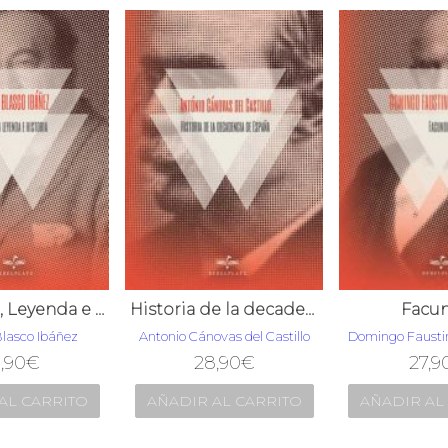
Argentina, Leyenda e Historia
Historia de la decadencia de España
Facu
Blasco Ibáñez
Antonio Cánovas del Castillo
Domingo Fausti
,90
€
28,90
€
27,9
AL CARRITO
AÑADIR AL CARRITO
AÑADIR AL