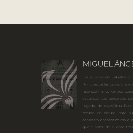
MIGUEL ÁNG
Los autores de BabelPlatz r
Príncipes de las Letras Univer
reconocimiento de sus coet
circunstancias personales s
llegado, de escasísima fia
servido de excusa para su
considera anecdótico esa aus
que el valor de la obra tra