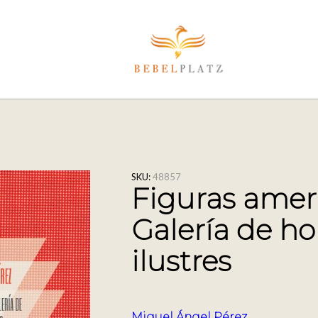
SKU:
48857
Figuras amer
Galería de h
ilustres
Miguel Ángel Pérez