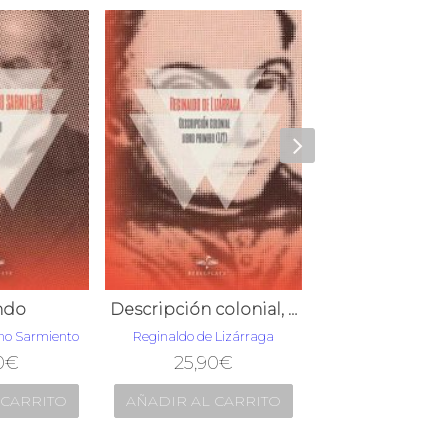
ndo
Descripción colonial, libro primero (1/2)
no Sarmiento
Reginaldo de Lizárraga
Pedro de Ag
0
€
25,90
€
23,90
€
 CARRITO
AÑADIR AL CARRITO
AÑADIR AL C