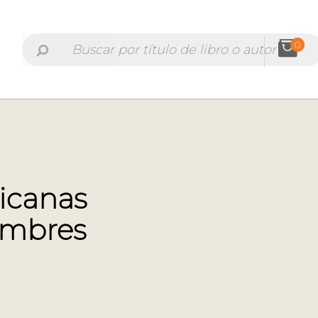
0
icanas
ombres