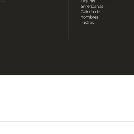
Figuras
lso.
americanas
Galería de
hombres
ilustres