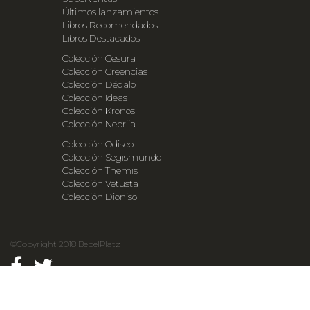
Últimos lanzamientos
Libros Recomendados
Libros Destacados
Colección Cesura
Colección Creencias
Colección Dédalo
Colección Ideas
Colección Kronos
Colección Nebrija
Colección Odiseo
Colección Segismundo
Colección Themis
Colección Vetusta
Colección Dioniso
©Copyright 2018 BebelPlatz