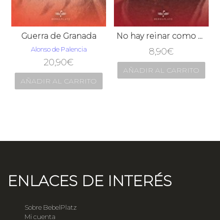
Guerra de Granada
No hay reinar como el vivir
Alonso de Palencia
8,90
€
20,90
€
AÑADIR AL CARRITO
AÑADIR AL CARRITO
ENLACES DE INTERÉS
Sobre BebelPlatz
Mi cuenta