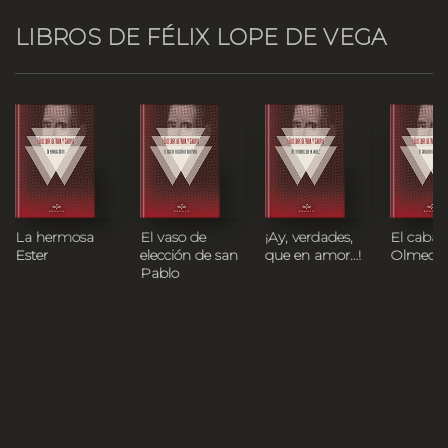
LIBROS DE FÉLIX LOPE DE VEGA
La hermosa
El vaso de
¡Ay, verdades,
El caball
Ester
elección de san
que en amor…!
Olmedo
Pablo