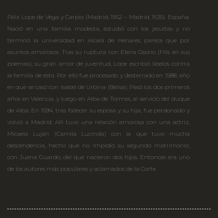
Félix Lope de Vega y Carpio (Madrid, 1562 – Madrid, 1635). España.
Nació en una familia modesta, estudió con los jesuitas y no
terminó la universidad en Alcalá de Henares, parece que por
asuntos amorosos. Tras su ruptura con Elena Osorio (Filis en sus
poemas), su gran amor de juventud, Lope escribió libelos contra
la familia de ésta. Por ello fue procesado y desterrado en 1588, año
en que se casó con Isabel de Urbina (Belisa). Pasó los dos primeros
años en Valencia, y luego en Alba de Tormes, al servicio del duque
de Alba. En 1594, tras fallecer su esposa y su hija, fue perdonado y
volvió a Madrid. Allí tuvo una relación amorosa con una actriz,
Micaela Luján (Camila Lucinda) con la que tuvo mucha
descendencia, hecho que no impidió su segundo matrimonio,
con Juana Guardo, del que nacieron dos hijos. Entonces era uno
de los autores más populares y aclamados de la Corte.