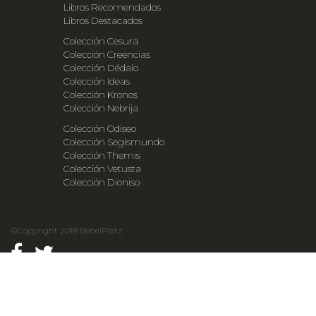
Libros Recomendados
Libros Destacados
Colección Cesura
Colección Creencias
Colección Dédalo
Colección Ideas
Colección Kronos
Colección Nebrija
Colección Odiseo
Colección Segismundo
Colección Themis
Colección Vetusta
Colección Dioniso
©Copyright 2018 BebelPlatz