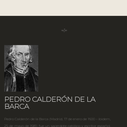
PEDRO CALDERÓN DE LA
BARCA
Pedro Calderón de la Barca (Madrid, 17 de enero de 1600 – ibidem,
25 de mayo de 1681) fue un sacerdote católico y escritor español,