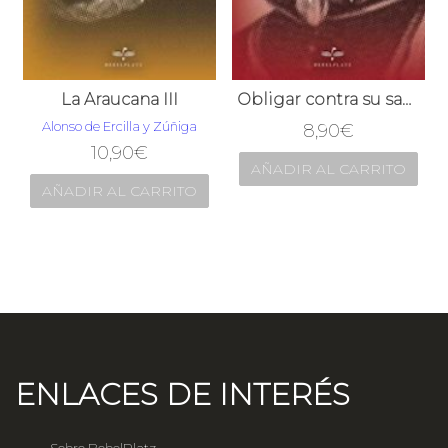
La Araucana III
Obligar contra su sangre
Alonso de Ercilla y Zúñiga
8,90
€
10,90
€
AÑADIR AL CARRITO
AÑADIR AL CARRITO
ENLACES DE INTERÉS
Sobre BebelPlatz