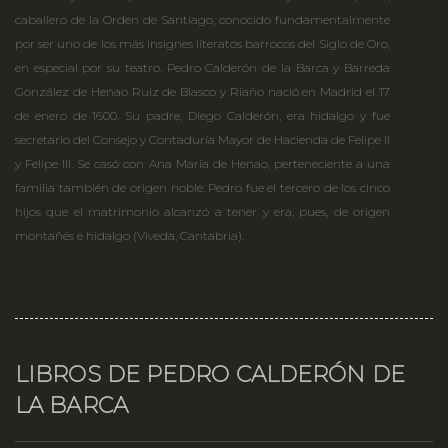
caballero de la Orden de Santiago, conocido fundamentalmente
por ser uno de los más insignes literatos barrocos del Siglo de Oro,
en especial por su teatro. Pedro Calderón de la Barca y Barreda
González de Henao Ruiz de Blasco y Riaño nació en Madrid el 17
de enero de 1600. Su padre, Diego Calderón, era hidalgo y fue
secretario del Consejo y Contaduría Mayor de Hacienda de Felipe II
y Felipe III. Se casó con Ana María de Henao, perteneciente a una
familia también de origen noble. Pedro fue el tercero de los cinco
hijos que el matrimonio alcanzó a tener y era, pues, de origen
montañés e hidalgo (Viveda, Cantabria).
LIBROS DE PEDRO CALDERÓN DE
LA BARCA