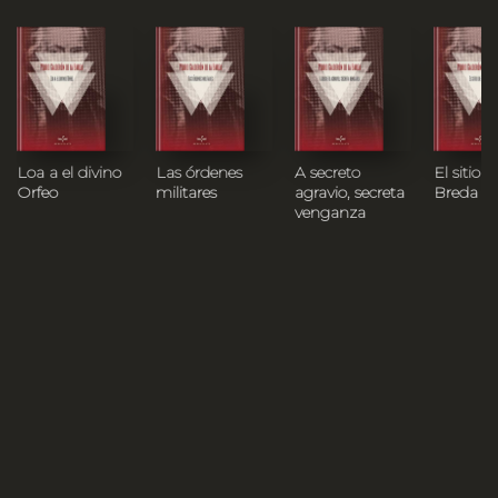
Loa a el divino
Las órdenes
A secreto
El sitio d
Orfeo
militares
agravio, secreta
Breda
venganza