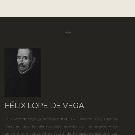
FÉLIX LOPE DE VEGA
Félix Lope de Vega y Carpio (Madrid, 1562 – Madrid, 1635). España.
Nació en una familia modesta, estudió con los jesuitas y no
terminó la universidad en Alcalá de Henares, parece que por