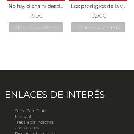
No hay dicha ni desdicha hasta la muerte
Los prodigios de la vara y capitán de Israel
7,90
€
10,90
€
AÑADIR AL CARRITO
AÑADIR AL CARRITO
ENLACES DE INTERÉS
Sobre BebelPlatz
Mi cuenta
Trabaja con nosotros
Contáctanos
Preguntas frecuentes