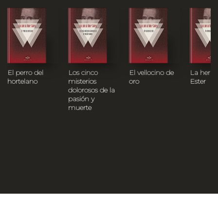
El perro del
Los cinco
El vellocino de
La herm
hortelano
misterios
oro
Ester
dolorosos de la
pasión y
muerte