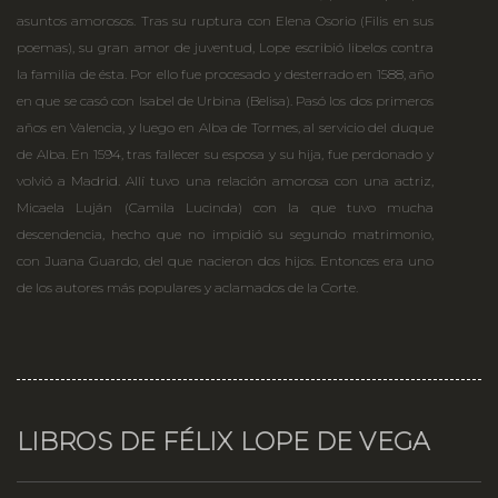
asuntos amorosos. Tras su ruptura con Elena Osorio (Filis en sus
poemas), su gran amor de juventud, Lope escribió libelos contra
la familia de ésta. Por ello fue procesado y desterrado en 1588, año
en que se casó con Isabel de Urbina (Belisa). Pasó los dos primeros
años en Valencia, y luego en Alba de Tormes, al servicio del duque
de Alba. En 1594, tras fallecer su esposa y su hija, fue perdonado y
volvió a Madrid. Allí tuvo una relación amorosa con una actriz,
Micaela Luján (Camila Lucinda) con la que tuvo mucha
descendencia, hecho que no impidió su segundo matrimonio,
con Juana Guardo, del que nacieron dos hijos. Entonces era uno
de los autores más populares y aclamados de la Corte.
LIBROS DE FÉLIX LOPE DE VEGA