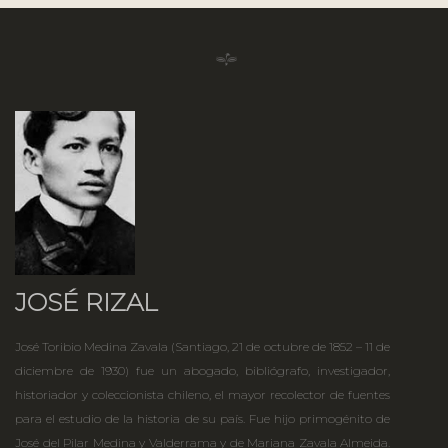
JOSÉ RIZAL
José Toribio Medina Zavala (Santiago, 21 de octubre de 1852 – 11 de
diciembre de 1930) fue un abogado, bibliógrafo, investigador,
historiador y coleccionista chileno, el mayor recolector de fuentes
para el estudio de la historia de su país. Fue hijo primogénito de
José del Pilar Medina y Valderrama y de Mariana Zavala Almeida.