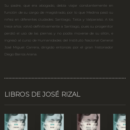
Su padre, que era abogado, debía viajar constantemente en
función de su cargo de magistrado, por lo que Medina pasó su
niñez en diferentes ciudades: Santiago, Talca y Valparaíso. A los
trece años volvió definitivamente a Santiago, pues su progenitor
perdió el uso de las piernas y no podía moverse de su sillón, e
ingresó al curso de Humanidades del Instituto Nacional General
José Miguel Carrera, dirigido entonces por el gran historiador
Diego Barros Arana.
LIBROS DE JOSÉ RIZAL