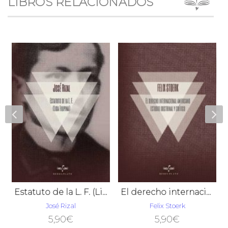
LIBROS RELACIONADOS
Estatuto de la L. F. (Liga Filipina)
El derecho internacional americano estudio doctrinal y crítico
José Rizal
Felix Stoerk
5,90
€
5,90
€