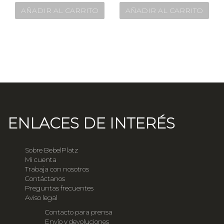
AÑADIR AL CARRITO
AÑADIR AL CARRITO
ENLACES DE INTERÉS
Sobre BebelPlatz
Mi cuenta
Trabaja con nosotros
Contáctanos
Preguntas frecuentes
Aviso legal
Contacto para prensa
Envío y devoluciones