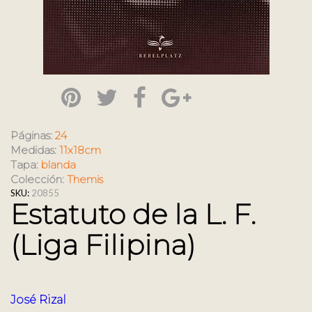
Páginas:
24
Medidas:
11x18cm
Tapa:
blanda
Colección:
Themis
SKU:
20855
Estatuto de la L. F.
(Liga Filipina)
José Rizal