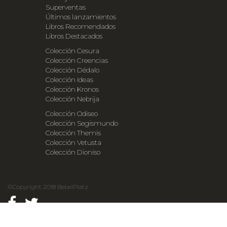
Superventas
Últimos lanzamientos
Libros Recomendados
Libros Destacados
Colección Cesura
Colección Creencias
Colección Dédalo
Colección Ideas
Colección Kronos
Colección Nebrija
Colección Odiseo
Colección Segismundo
Colección Themis
Colección Vetusta
Colección Dioniso
©Copyright 2018 BebelPlatz