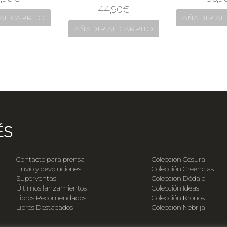
44,90
€
AL CARRITO
AÑADIR AL
AÑADIR AL CARRITO
ÉS
Contacto para prensa
Colección Cesura
Envío y devoluciones
Colección Creencias
Superventas
Colección Dédalo
Últimos lanzamientos
Colección Ideas
Libros Recomendados
Colección Kronos
Libros Destacados
Colección Nebrija