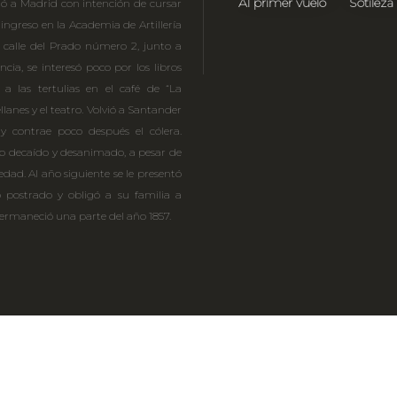
Al primer vuelo
Sotileza
adó a Madrid con intención de cursar
 ingreso en la Academia de Artillería
la calle del Prado número 2, junto a
ncia, se interesó poco por los libros
 a las tertulias en el café de “La
llanes y el teatro. Volvió a Santander
y contrae poco después el cólera.
 decaído y desanimado, a pesar de
dad. Al año siguiente se le presentó
 postrado y obligó a su familia a
ermaneció una parte del año 1857.