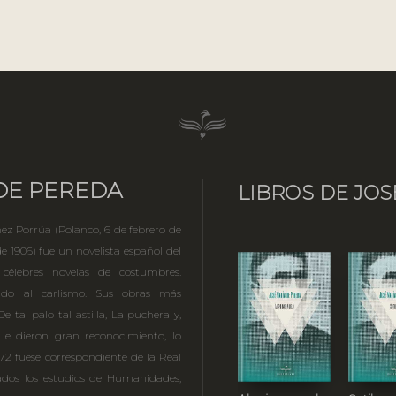
DE PEREDA
LIBROS DE JOS
ez Porrúa (Polanco, 6 de febrero de
 1906) fue un novelista español del
 célebres novelas de costumbres.
liado al carlismo. Sus obras más
e tal palo tal astilla, La puchera y,
 le dieron gran reconocimiento, lo
72 fuese correspondiente de la Real
dos los estudios de Humanidades,