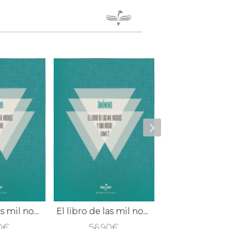
El libro de las mil noches y una noche; t. 1
El libro de las mil noches y una noche; t. 2
0
€
56,90
€
56,90
€