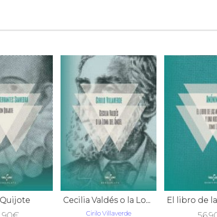
Quijote
Cecilia Valdés o la Loma del Ángel
Cirilo Villaverde
,90
€
56,9