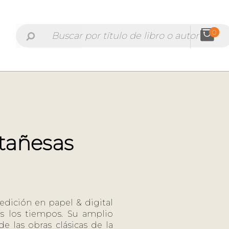
0
tañesas
 edición en papel & digital
os los tiempos. Su amplio
e las obras clásicas de la