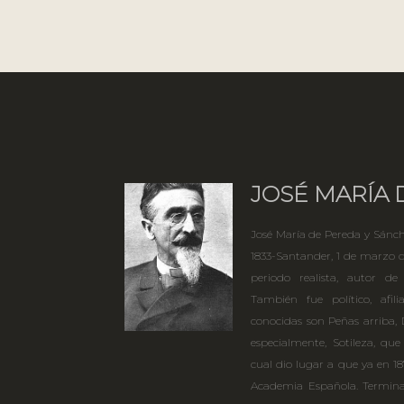
JOSÉ MARÍA 
José María de Pereda y Sánch
1833-Santander, 1 de marzo de
periodo realista, autor de
También fue político, afi
conocidas son Peñas arriba, D
especialmente, Sotileza, que
cual dio lugar a que ya en 18
Academia Española. Termina