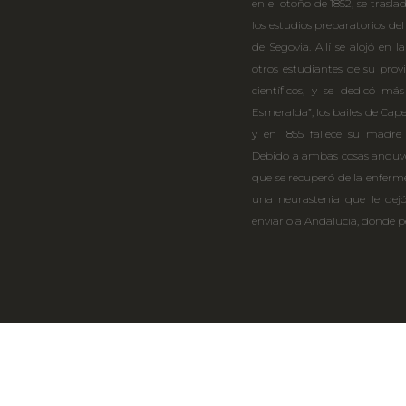
en el otoño de 1852, se trasl
los estudios preparatorios del
de Segovia. Allí se alojó en 
otros estudiantes de su provi
científicos, y se dedicó más
Esmeralda”, los bailes de Cape
y en 1855 fallece su madre 
Debido a ambas cosas anduvo
que se recuperó de la enferme
una neurastenia que le dejó
enviarlo a Andalucía, donde p