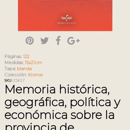
Páginas:
122
Medidas:
15x21cm
Tapa:
blanda
Colección:
Kronos
SKU:
23617
Memoria histórica,
geográfica, política y
económica sobre la
provincia de