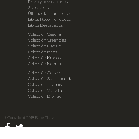
Envío y devoluciones
Superventas
Últimos lanzamientos
Libros Recomendados
Libros Destacados
Colección Cesura
Colección Creencias
Colección Dédalo
Colección Ideas
Colección Kronos
Colección Nebrija
Colección Odiseo
Colección Segismundo
Colección Themis
Colección Vetusta
Colección Dioniso
©Copyright 2018 BebelPlatz