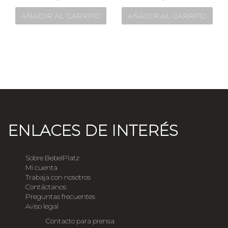
AÑADIR AL CARRITO
AÑADIR AL CARRITO
ENLACES DE INTERÉS
Sobre BebelPlatz
Mi cuenta
Trabaja con nosotros
Contáctanos
Preguntas frecuentes
Aviso legal
Contacto para prensa