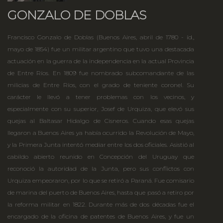
GONZALO DE DOBLAS
Francisco Gonzalo de Doblas (Buenos Aires, abril de 1780 - íd.,
mayo de 1854) fue un militar argentino que tuvo una destacada
actuación en la guerra de la independencia en la actual Provincia
de Entre Ríos. En 1809 fue nombrado subcomandante de las
milicias de Entre Ríos, con el grado de teniente coronel. Su
carácter le llevó a tener problemas con los vecinos, y
especialmente con su superior, Josef de Urquiza, que elevó sus
quejas al Baltasar Hidalgo de Cisneros. Cuando esas quejas
llegaron a Buenos Aires ya había ocurrido la Revolución de Mayo,
y la Primera Junta intentó mediar entre los dos oficiales. Asistió al
cabildo abierto reunido en Concepción del Uruguay que
reconoció la autoridad de la Junta, pero sus conflictos con
Urquiza empeoraron, por lo que se retiró a Paraná. Fue comisario
de marina del puerto de Buenos Aires, hasta que pasó a retiro por
la reforma militar en 1822. Durante más de dos décadas fue el
encargado de la oficina de patentes de Buenos Aires, y fue un