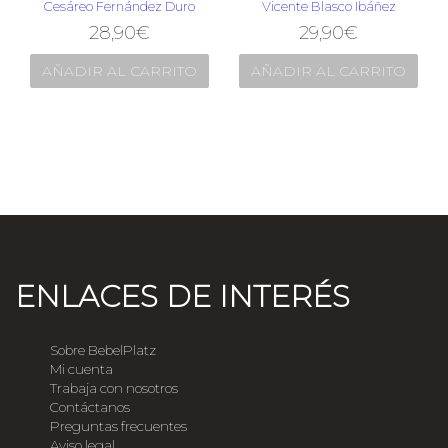
Cesáreo Fernández Duro
Vicente Blasco Ibáñez
28,90
€
29,90
€
AÑADIR AL CARRITO
AÑADIR AL CARRITO
ENLACES DE INTERÉS
Sobre BebelPlatz
Mi cuenta
Trabaja con nosotros
Contáctanos
Preguntas frecuentes
Aviso legal