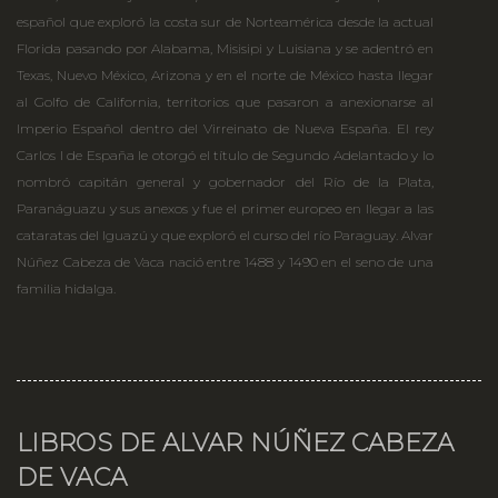
español que exploró la costa sur de Norteamérica desde la actual
Florida pasando por Alabama, Misisipi y Luisiana y se adentró en
Texas, Nuevo México, Arizona y en el norte de México hasta llegar
al Golfo de California, territorios que pasaron a anexionarse al
Imperio Español dentro del Virreinato de Nueva España. El rey
Carlos I de España le otorgó el título de Segundo Adelantado y lo
nombró capitán general y gobernador del Río de la Plata,
Paranáguazu y sus anexos y fue el primer europeo en llegar a las
cataratas del Iguazú y que exploró el curso del río Paraguay. Alvar
Núñez Cabeza de Vaca nació entre 1488 y 1490 en el seno de una
familia hidalga.
LIBROS DE ALVAR NÚÑEZ CABEZA
DE VACA