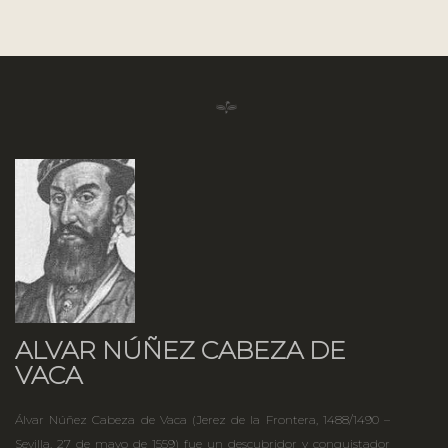
ALVAR NÚÑEZ CABEZA DE
VACA
Álvar Núñez Cabeza de Vaca (Jerez de la Frontera, 1488/1490 –
Sevilla, 27 de mayo de 1559) fue un descubridor y conquistador